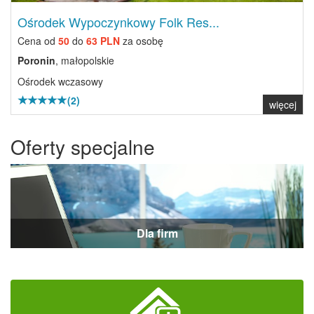
Ośrodek Wypoczynkowy Folk Res...
Cena od
50
do
63 PLN
za osobę
Poronin
, małopolskie
Ośrodek wczasowy
(2)
więcej
Oferty specjalne
Dla firm