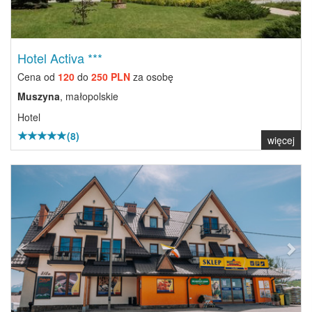
Hotel Activa ***
Cena od
120
do
250 PLN
za osobę
Muszyna
, małopolskie
Hotel
(8)
więcej
Previous
Next