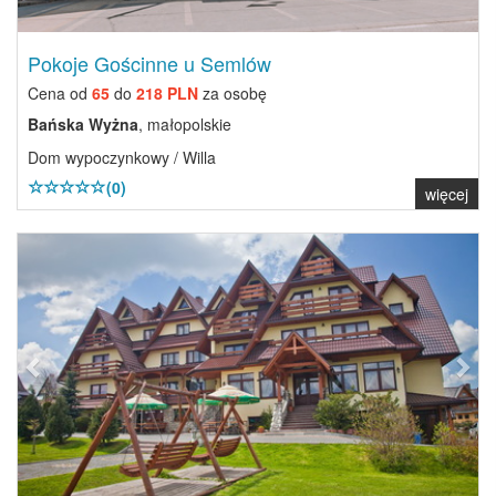
Pokoje Gościnne u Semlów
Cena od
65
do
218 PLN
za osobę
Bańska Wyżna
, małopolskie
Dom wypoczynkowy / Willa
(0)
więcej
Previous
Next