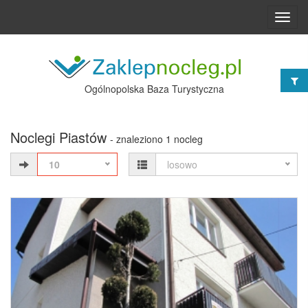
Toggl
navig
Ogólnopolska Baza Turystyczna
Noclegi Piastów
- znaleziono 1 nocleg
10
losowo