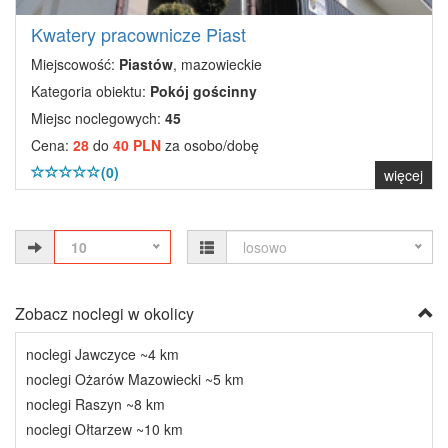
Kwatery pracownicze Piast
Miejscowość:
Piastów
, mazowieckie
Kategoria obiektu:
Pokój gościnny
Miejsc noclegowych:
45
Cena:
28
do
40 PLN
za osobo/dobę
(0)
więcej
10
losowo
Zobacz noclegi w okolicy
noclegi Jawczyce ~4 km
noclegi Ożarów Mazowiecki ~5 km
noclegi Raszyn ~8 km
noclegi Ołtarzew ~10 km