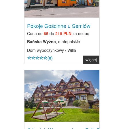
Pokoje Gościnne u Semlów
Cena od
65
do
218 PLN
za osobę
Bańska Wyżna
, małopolskie
Dom wypoczynkowy / Willa
(0)
więcej
Previous
Next