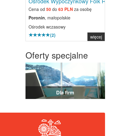
Ośrodek Wypoczynkowy Folk Res...
Cena od
50
do
63 PLN
za osobę
Poronin
, małopolskie
Ośrodek wczasowy
(2)
więcej
Oferty specjalne
Dla firm