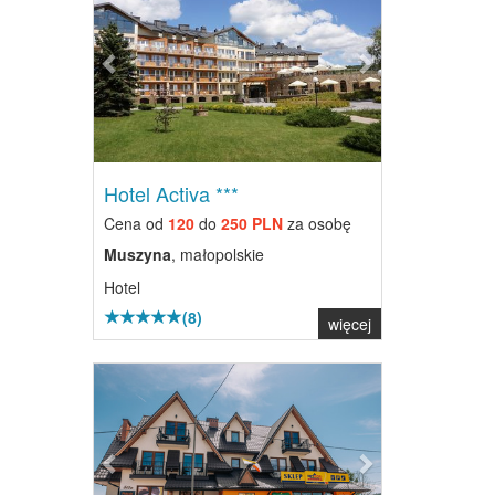
Hotel Activa ***
Cena od
120
do
250 PLN
za osobę
Muszyna
, małopolskie
Hotel
(8)
więcej
Previous
Next