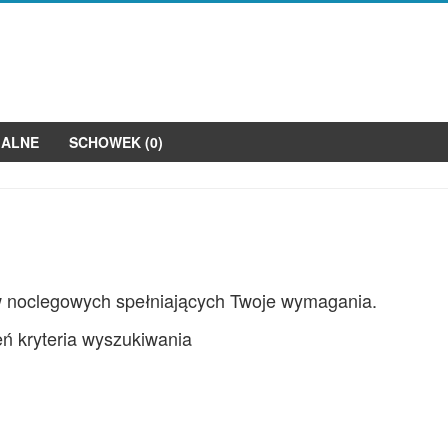
JALNE
SCHOWEK (
0
)
w noclegowych spełniających Twoje wymagania.
ń kryteria wyszukiwania