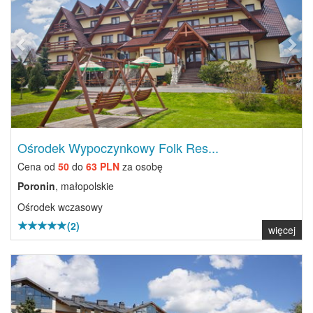
Ośrodek Wypoczynkowy Folk Res...
Cena od
50
do
63 PLN
za osobę
Poronin
, małopolskie
Ośrodek wczasowy
(2)
więcej
Previous
Next