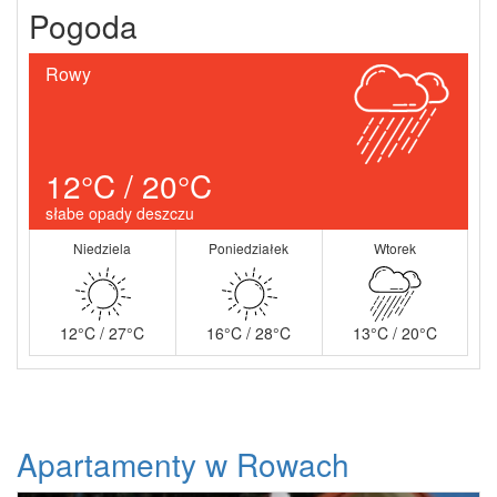
Pogoda
Rowy
12°C / 20°C
słabe opady deszczu
Niedziela
Poniedziałek
Wtorek
12°C / 27°C
16°C / 28°C
13°C / 20°C
Apartamenty w Rowach