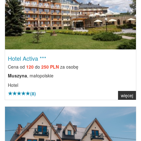
Hotel Activa ***
Cena od
120
do
250 PLN
za osobę
Muszyna
, małopolskie
Hotel
(8)
więcej
Previous
Next