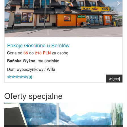
Pokoje Gościnne u Semlów
Cena od
65
do
218 PLN
za osobę
Bańska Wyżna
, małopolskie
Dom wypoczynkowy / Willa
(0)
więcej
Oferty specjalne