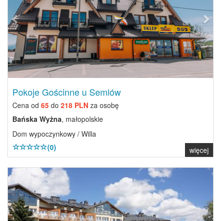
Pokoje Gościnne u Semlów
Cena od
65
do
218 PLN
za osobę
Bańska Wyżna
, małopolskie
Dom wypoczynkowy / Willa
(0)
więcej
Previous
Next