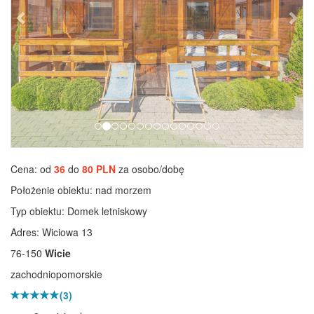
Cena: od
36
do
80 PLN
za osobo/dobę
Położenie obiektu:
nad morzem
Typ obiektu:
Domek letniskowy
Adres: Wiciowa 13
76-150
Wicie
zachodniopomorskie
(3)