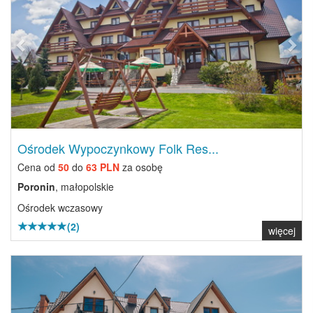
Ośrodek Wypoczynkowy Folk Res...
Cena od
50
do
63 PLN
za osobę
Poronin
, małopolskie
Ośrodek wczasowy
(2)
więcej
Previous
Next