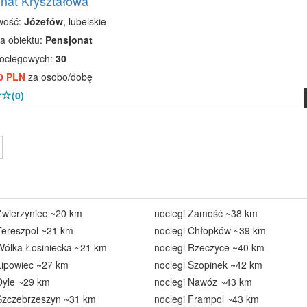
nat Kryształowa
wość:
Józefów
, lubelskie
a obiektu:
Pensjonat
noclegowych:
30
0 PLN
za osobo/dobę
(0)
Zwierzyniec ~20 km
noclegi Zamość ~38 km
Tereszpol ~21 km
noclegi Chłopków ~39 km
Wólka Łosiniecka ~21 km
noclegi Rzeczyce ~40 km
Lipowiec ~27 km
noclegi Szopinek ~42 km
Dyle ~29 km
noclegi Nawóz ~43 km
 Szczebrzeszyn ~31 km
noclegi Frampol ~43 km