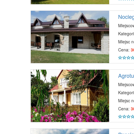
Nocleg
Miejsco
Kategori
Miejsc 
Cena:
3
Agrotu
Miejsco
Kategori
Miejsc 
Cena:
3