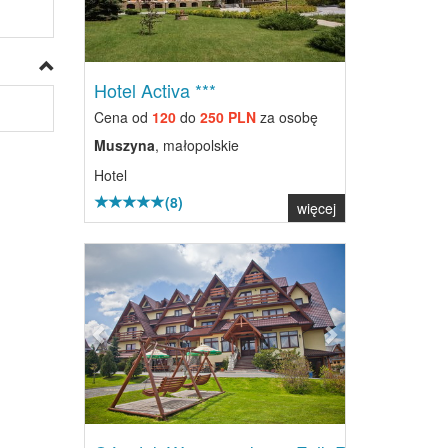
Hotel Activa ***
Cena od
120
do
250 PLN
za osobę
Muszyna
, małopolskie
Hotel
(8)
więcej
Previous
Next