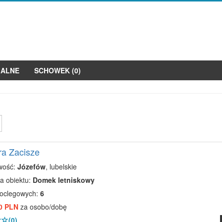
JALNE
SCHOWEK (
0
)
ra Zacisze
wość:
Józefów
, lubelskie
a obiektu:
Domek letniskowy
noclegowych:
6
0 PLN
za osobo/dobę
(0)