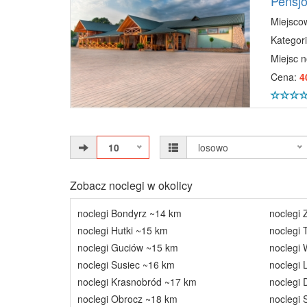
Pensjo
Miejsco
Kategori
Miejsc 
Cena:
4
10
losowo
Zobacz noclegi w okolicy
noclegi Bondyrz ~14 km
noclegi 
noclegi Hutki ~15 km
noclegi 
noclegi Guciów ~15 km
noclegi 
noclegi Susiec ~16 km
noclegi 
noclegi Krasnobród ~17 km
noclegi 
noclegi Obrocz ~18 km
noclegi