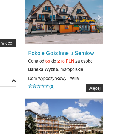
więcej
Pokoje Gościnne u Semlów
Cena od
65
do
218 PLN
za osobę
Bańska Wyżna
, małopolskie
Dom wypoczynkowy / Willa
(0)
więcej
Previous
Next