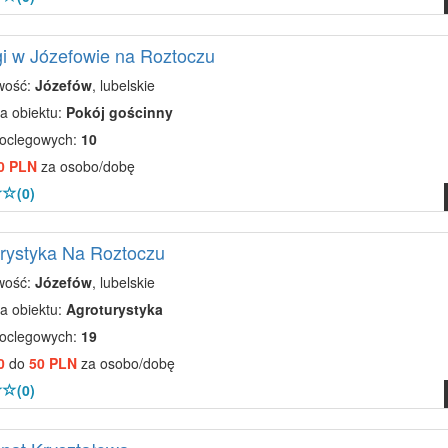
i w Józefowie na Roztoczu
wość:
Józefów
, lubelskie
a obiektu:
Pokój gościnny
noclegowych:
10
0 PLN
za osobo/dobę
(0)
rystyka Na Roztoczu
wość:
Józefów
, lubelskie
a obiektu:
Agroturystyka
noclegowych:
19
0
do
50 PLN
za osobo/dobę
(0)