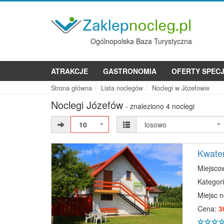
Ogólnopolska Baza Turystyczna
ATRAKCJE
GASTRONOMIA
OFERTY SPEC
Strona główna
Lista noclegów
Noclegi w Józefowie
Noclegi Józefów
- znaleziono 4 noclegi
10
losowo
Kwate
Miejsco
Kategori
Miejsc 
Cena:
3