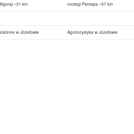
Biłgoraj ~31 km
noclegi Perespa ~57 km
ościnne w Józefowie
Agroturystyka w Józefowie