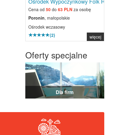
Ośrodek Wypoczynkowy Folk Res...
Cena od
50
do
63 PLN
za osobę
Poronin
, małopolskie
Ośrodek wczasowy
(2)
więcej
Oferty specjalne
Dla firm