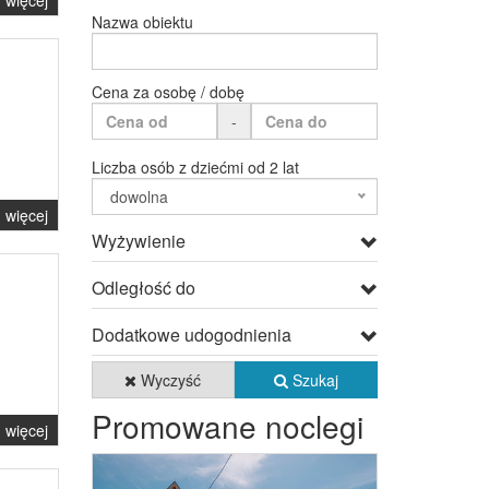
więcej
Nazwa obiektu
Cena za osobę / dobę
-
Liczba osób z dziećmi od 2 lat
dowolna
więcej
Wyżywienie
Odległość do
Dodatkowe udogodnienia
Wyczyść
Szukaj
Promowane noclegi
więcej
Previous
Next