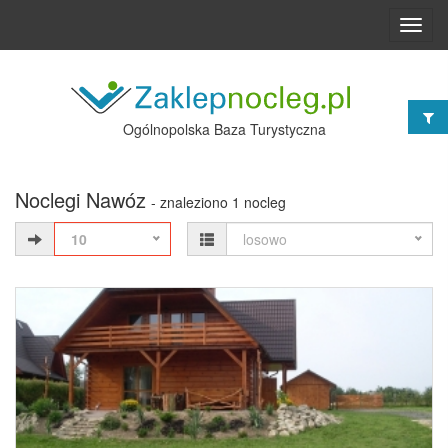
Toggl
navig
Ogólnopolska Baza Turystyczna
Noclegi Nawóz
- znaleziono 1 nocleg
10
losowo