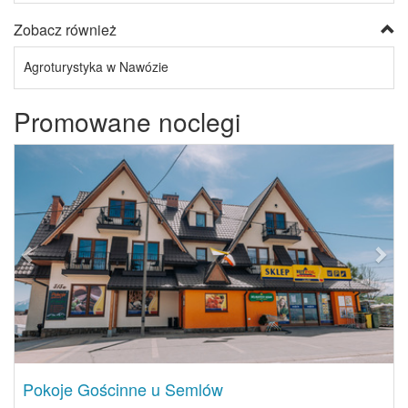
Zobacz również
Agroturystyka w Nawózie
Promowane noclegi
Previous
Next
Pokoje Gościnne u Semlów