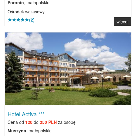
Poronin
, małopolskie
Ośrodek wczasowy
(2)
więcej
Previous
Next
Hotel Activa ***
Cena od
120
do
250 PLN
za osobę
Muszyna
, małopolskie