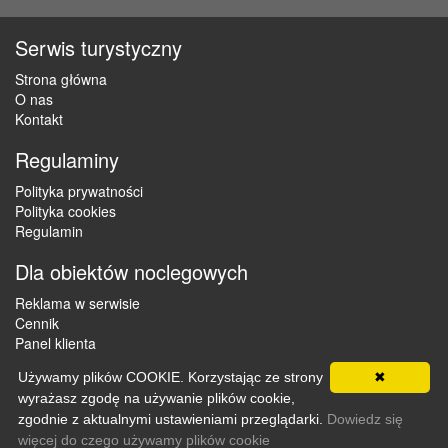
Serwis turystyczny
Strona główna
O nas
Kontakt
Regulaminy
Polityka prywatności
Polityka cookies
Regulamin
Dla obiektów noclegowych
Reklama w serwisie
Cennik
Panel klienta
Używamy plików COOKIE. Korzystając ze strony
✖
wyrażasz zgodę na używanie plików cookie,
Copyright © 2012 - 2026 ZaklepNocleg.pl. Wszystkie prawa
zgodnie z aktualnymi ustawieniami przeglądarki.
Dowiedz się
zastrzeżone
więcej do czego używamy plików cookie