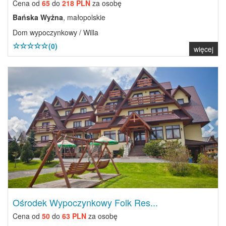
Cena od
65
do
218 PLN
za osobę
Bańska Wyżna
, małopolskie
Dom wypoczynkowy / Willa
(0)
więcej
Previous
Next
Ośrodek Wypoczynkowy Folk Res...
Cena od
50
do
63 PLN
za osobę