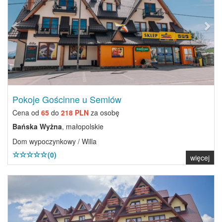
Pokoje Gościnne u Semlów
Cena od
65
do
218 PLN
za osobę
Bańska Wyżna
, małopolskie
Dom wypoczynkowy / Willa
(0)
więcej
Previous
Next