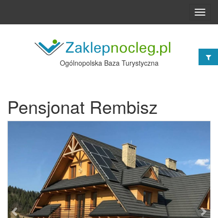
Toggl
navig
Ogólnopolska Baza Turystyczna
Pensjonat Rembisz
Poprzednie
Nast