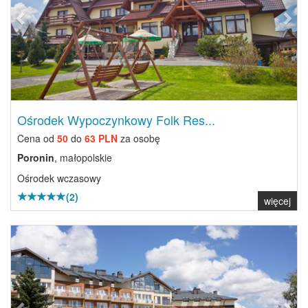
Ośrodek Wypoczynkowy Folk Res...
Cena od
50
do
63 PLN
za osobę
Poronin
, małopolskie
Ośrodek wczasowy
(2)
więcej
Previous
Next