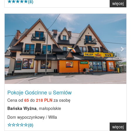
(8)
więcej
Previous
Next
Pokoje Gościnne u Semlów
Cena od
65
do
218 PLN
za osobę
Bańska Wyżna
, małopolskie
Dom wypoczynkowy / Willa
(0)
więcej