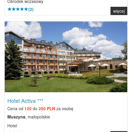
Ośrodek wczasowy
(2)
więcej
Previous
Next
Hotel Activa ***
Cena od
120
do
250 PLN
za osobę
Muszyna
, małopolskie
Hotel