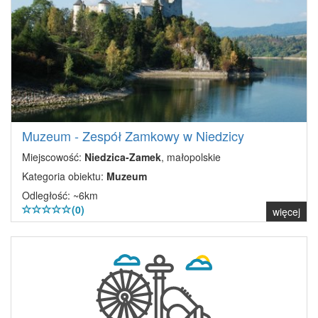
Muzeum - Zespół Zamkowy w Niedzicy
Miejscowość:
Niedzica-Zamek
, małopolskie
Kategoria obiektu:
Muzeum
Odległość: ~6km
(0)
więcej