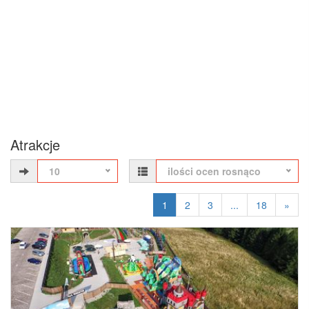
Atrakcje
10
ilości ocen rosnąco
1
2
3
...
18
»