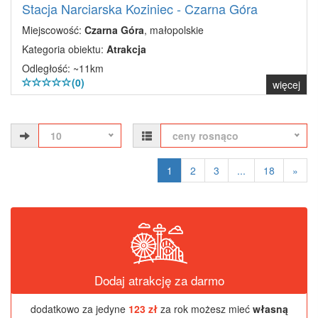
Stacja Narciarska Koziniec - Czarna Góra
Miejscowość:
Czarna Góra
, małopolskie
Kategoria obiektu:
Atrakcja
Odległość: ~11km
(0)
więcej
10
ceny rosnąco
1
2
3
...
18
»
Dodaj atrakcję za darmo
dodatkowo za jedyne
123 zł
za rok możesz mieć
własną