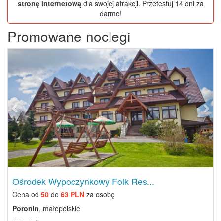
stronę internetową
dla swojej atrakcji. Przetestuj 14 dni za
darmo!
Promowane noclegi
Previous
Next
Ośrodek Wypoczynkowy Folk Res...
Cena od
50
do
63 PLN
za osobę
Poronin
, małopolskie