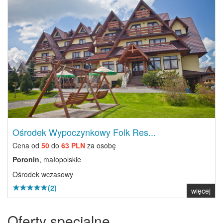
Previous
Next
Ośrodek Wypoczynkowy Folk Res...
Cena od
50
do
63 PLN
za osobę
Poronin
, małopolskie
Ośrodek wczasowy
(2)
więcej
Oferty specjalne