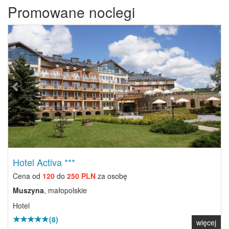
Promowane noclegi
Previous
Next
Hotel Activa ***
Cena od
120
do
250 PLN
za osobę
Muszyna
, małopolskie
Hotel
(8)
więcej