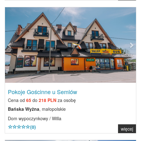
Previous
Next
Pokoje Gościnne u Semlów
Cena od
65
do
218 PLN
za osobę
Bańska Wyżna
, małopolskie
Dom wypoczynkowy / Willa
(0)
więcej