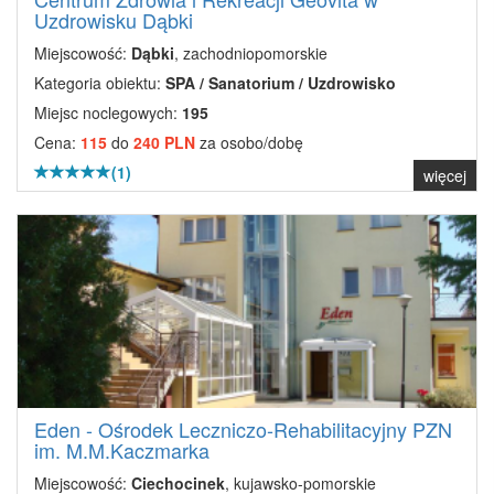
Uzdrowisku Dąbki
Miejscowość:
Dąbki
, zachodniopomorskie
Kategoria obiektu:
SPA / Sanatorium / Uzdrowisko
Miejsc noclegowych:
195
Cena:
115
do
240 PLN
za osobo/dobę
(1)
więcej
Eden - Ośrodek Leczniczo-Rehabilitacyjny PZN
im. M.M.Kaczmarka
Miejscowość:
Ciechocinek
, kujawsko-pomorskie