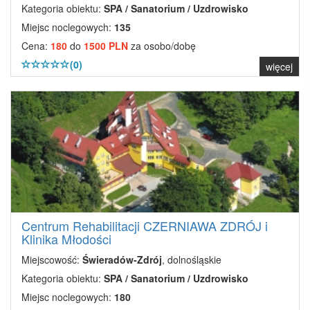
Kategoria obiektu:
SPA / Sanatorium / Uzdrowisko
Miejsc noclegowych:
135
Cena:
180
do
1500 PLN
za osobo/dobę
(0)
więcej
Centrum Rehabilitacji CZERNIAWA ZDRÓJ i
Klinika Młodości
Miejscowość:
Świeradów-Zdrój
, dolnośląskie
Kategoria obiektu:
SPA / Sanatorium / Uzdrowisko
Miejsc noclegowych:
180