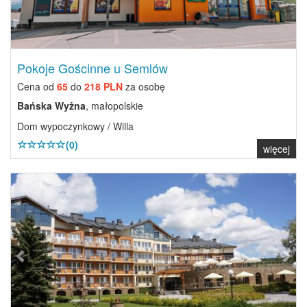
Pokoje Gościnne u Semlów
Cena od
65
do
218 PLN
za osobę
Bańska Wyżna
, małopolskie
Dom wypoczynkowy / Willa
(0)
więcej
Previous
Next