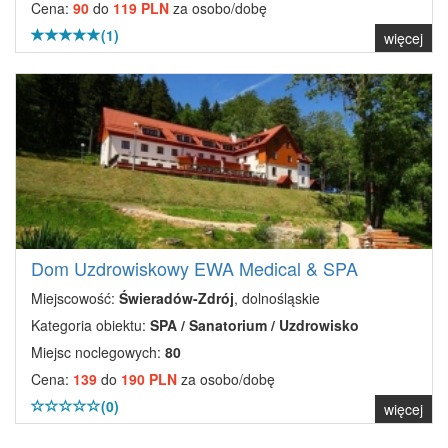
Cena:
90
do
119 PLN
za osobo/dobę
(1)
więcej
Dom Uzdrowiskowy EWA Medical & SPA
Miejscowość:
Świeradów-Zdrój
, dolnośląskie
Kategoria obiektu:
SPA / Sanatorium / Uzdrowisko
Miejsc noclegowych:
80
Cena:
139
do
190 PLN
za osobo/dobę
(0)
więcej