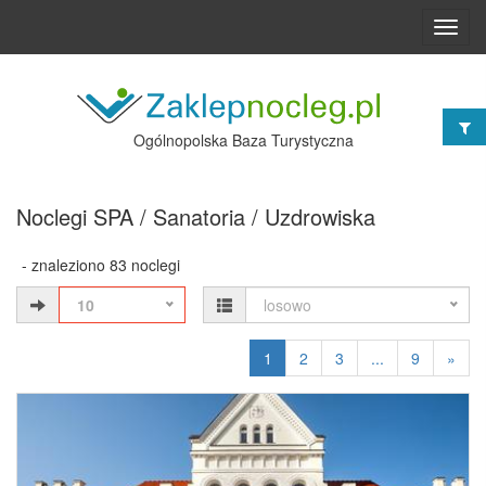
Toggl
navig
Ogólnopolska Baza Turystyczna
Noclegi SPA / Sanatoria / Uzdrowiska
- znaleziono 83 noclegi
10
losowo
1
2
3
...
9
»