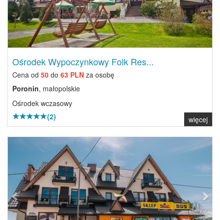
Ośrodek Wypoczynkowy Folk Res...
Cena od
50
do
63 PLN
za osobę
Poronin
, małopolskie
Ośrodek wczasowy
(2)
więcej
Previous
Next