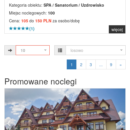
Kategoria obiektu:
SPA / Sanatorium / Uzdrowisko
Miejsc noclegowych:
100
Cena:
105
do
150 PLN
za osobo/dobę
(1)
więcej
10
losowo
1
2
3
...
9
»
Promowane noclegi
Previous
Next