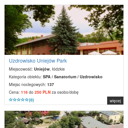
Uzdrowisko Uniejów Park
Miejscowość:
Uniejów
, łódzkie
Kategoria obiektu:
SPA / Sanatorium / Uzdrowisko
Miejsc noclegowych:
137
Cena:
116
do
250 PLN
za osobo/dobę
(0)
więcej