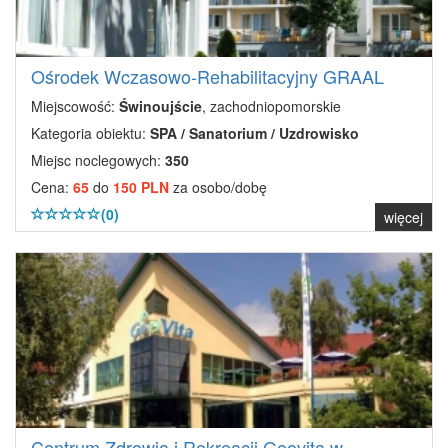
Ośrodek Wczasowo-Rehabilitacyjny GRAAL
Miejscowość:
Świnoujście
, zachodniopomorskie
Kategoria obiektu:
SPA / Sanatorium / Uzdrowisko
Miejsc noclegowych:
350
Cena:
65
do
150 PLN
za osobo/dobę
(0)
więcej
Centrum Zdrowia i Rekreacji Geovita w