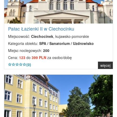
Pałac Łazienki II w Ciechocinku
Miejscowość:
Ciechocinek
, kujawsko-pomorskie
Kategoria obiektu:
SPA / Sanatorium / Uzdrowisko
Miejsc noclegowych:
200
Cena:
123
do
399 PLN
za osobo/dobę
(0)
więcej