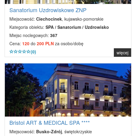
Sanatorium Uzdrowiskowe ZNP
Miejscowość:
Ciechocinek
, kujawsko-pomorskie
Kategoria obiektu:
SPA / Sanatorium / Uzdrowisko
Miejsc noclegowych:
367
Cena:
120
do
200 PLN
za osobo/dobę
(0)
więcej
Bristol ART & MEDICAL SPA ****
Miejscowość:
Busko-Zdrój
, świętokrzyskie