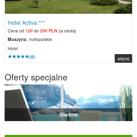
Hotel Activa ***
Cena od
120
do
250 PLN
za osobę
Muszyna
, małopolskie
Hotel
(8)
więcej
Oferty specjalne
Dla firm