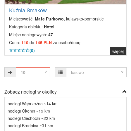
Kuźnia Smaków
Miejscowość:
Małe Pułkowo
, kujawsko-pomorskie
Kategoria obiektu:
Hotel
Miejsc noclegowych:
47
Cena:
110
do
145 PLN
za osobo/dobę
(0)
więcej
10
losowo
Zobacz noclegi w okolicy
noclegi Wąbrzeźno ~14 km
noclegi Okonin ~19 km
noclegi Ciechocin ~22 km
noclegi Brodnica ~31 km