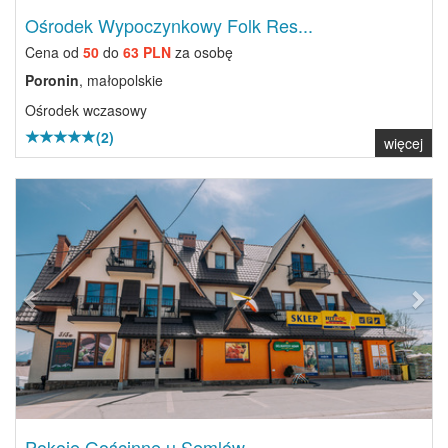
Ośrodek Wypoczynkowy Folk Res...
Cena od
50
do
63 PLN
za osobę
Poronin
, małopolskie
Ośrodek wczasowy
(2)
więcej
Previous
Next
Pokoje Gościnne u Semlów