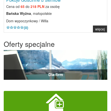
Cena od
65
do
218 PLN
za osobę
Bańska Wyżna
, małopolskie
Dom wypoczynkowy / Willa
(0)
więcej
Oferty specjalne
Dla firm