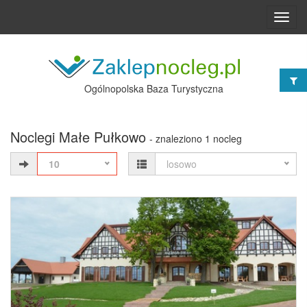
Toggl
navig
Ogólnopolska Baza Turystyczna
Noclegi Małe Pułkowo
- znaleziono 1 nocleg
10
losowo