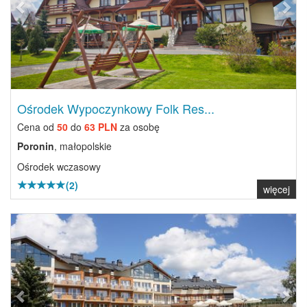
Ośrodek Wypoczynkowy Folk Res...
Cena od
50
do
63 PLN
za osobę
Poronin
, małopolskie
Ośrodek wczasowy
(2)
więcej
Previous
Next