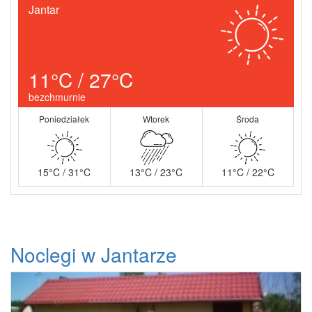
Jantar
11°C / 27°C
bezchmurnie
Poniedziałek
Wtorek
Środa
15°C / 31°C
13°C / 23°C
11°C / 22°C
Noclegi w Jantarze