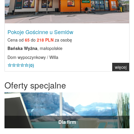
Pokoje Gościnne u Semlów
Cena od
65
do
218 PLN
za osobę
Bańska Wyżna
, małopolskie
Dom wypoczynkowy / Willa
(0)
więcej
Oferty specjalne
Dla firm