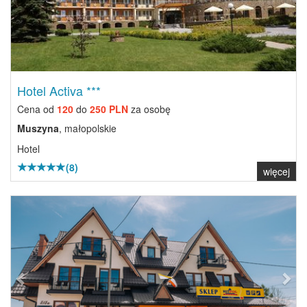
Hotel Activa ***
Cena od
120
do
250 PLN
za osobę
Muszyna
, małopolskie
Hotel
(8)
więcej
Previous
Next