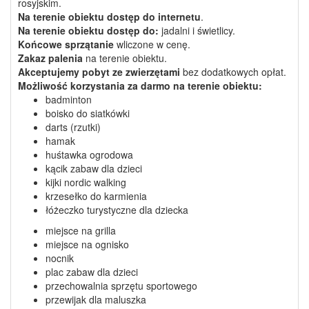
rosyjskim.
Na terenie obiektu dostęp do internetu
.
Na terenie obiektu dostęp do:
jadalni i świetlicy.
Końcowe sprzątanie
wliczone w cenę.
Zakaz palenia
na terenie obiektu.
Akceptujemy pobyt ze zwierzętami
bez dodatkowych opłat.
Możliwość korzystania
za darmo
na terenie obiektu:
badminton
boisko do siatkówki
darts (rzutki)
hamak
huśtawka ogrodowa
kącik zabaw dla dzieci
kijki nordic walking
krzesełko do karmienia
łóżeczko turystyczne dla dziecka
miejsce na grilla
miejsce na ognisko
nocnik
plac zabaw dla dzieci
przechowalnia sprzętu sportowego
przewijak dla maluszka