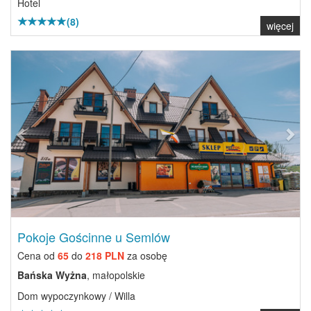
Hotel
(8)
więcej
Previous
Next
Pokoje Gościnne u Semlów
Cena od
65
do
218 PLN
za osobę
Bańska Wyżna
, małopolskie
Dom wypoczynkowy / Willa