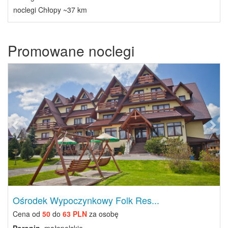
noclegi Chłopy ~37 km
Promowane noclegi
Previous
Next
Ośrodek Wypoczynkowy Folk Res...
Cena od
50
do
63 PLN
za osobę