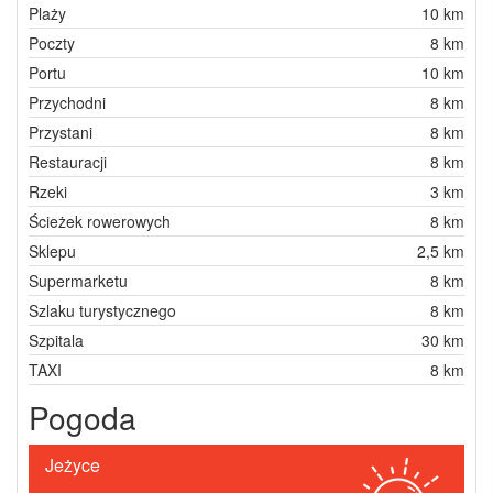
Plaży
10 km
Poczty
8 km
Portu
10 km
Przychodni
8 km
Przystani
8 km
Restauracji
8 km
Rzeki
3 km
Ścieżek rowerowych
8 km
Sklepu
2,5 km
Supermarketu
8 km
Szlaku turystycznego
8 km
Szpitala
30 km
TAXI
8 km
Pogoda
Jeżyce