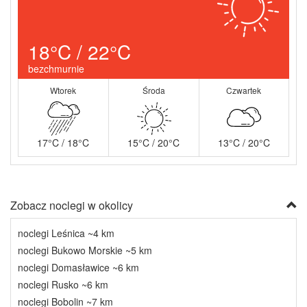
18°C / 22°C
bezchmurnie
Wtorek
Środa
Czwartek
17°C / 18°C
15°C / 20°C
13°C / 20°C
Zobacz noclegi w okolicy
noclegi Leśnica ~4 km
noclegi Bukowo Morskie ~5 km
noclegi Domasławice ~6 km
noclegi Rusko ~6 km
noclegi Bobolin ~7 km