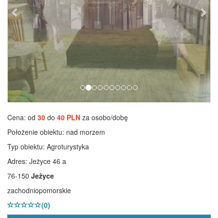
Cena: od
30
do
40 PLN
za osobo/dobę
Położenie obiektu:
nad morzem
Typ obiektu:
Agroturystyka
Adres: Jeżyce 46 a
76-150
Jeżyce
zachodniopomorskie
(0)