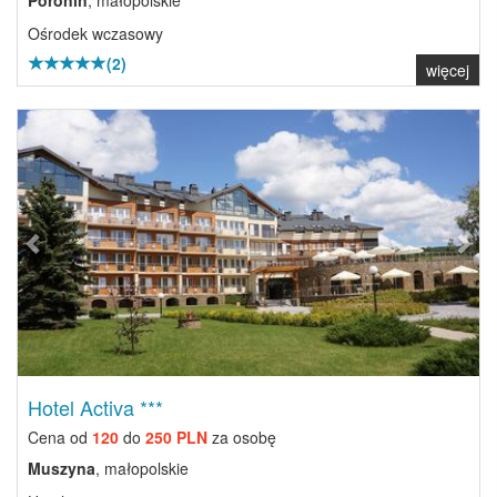
Poronin
, małopolskie
Ośrodek wczasowy
(2)
więcej
Previous
Next
Hotel Activa ***
Cena od
120
do
250 PLN
za osobę
Muszyna
, małopolskie