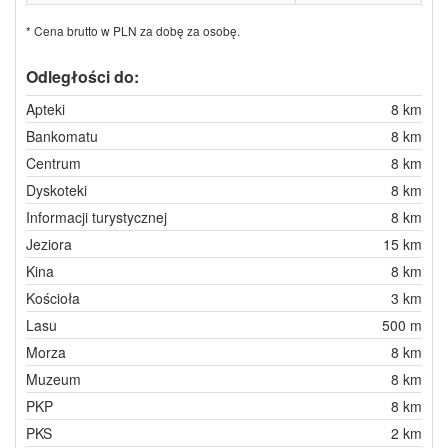
* Cena brutto w PLN za dobę za osobę.
Odległości do:
Apteki
8 km
Bankomatu
8 km
Centrum
8 km
Dyskoteki
8 km
Informacji turystycznej
8 km
Jeziora
15 km
Kina
8 km
Kościoła
3 km
Lasu
500 m
Morza
8 km
Muzeum
8 km
PKP
8 km
PKS
2 km