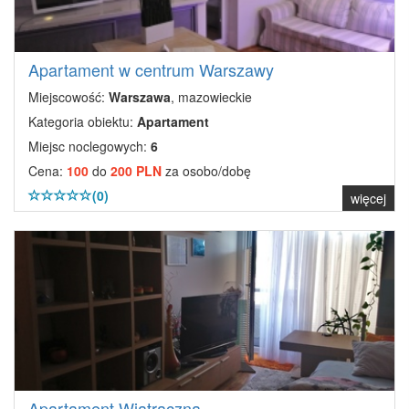
Apartament w centrum Warszawy
Miejscowość:
Warszawa
, mazowieckie
Kategoria obiektu:
Apartament
Miejsc noclegowych:
6
Cena:
100
do
200 PLN
za osobo/dobę
(0)
więcej
Apartament Wiatraczna