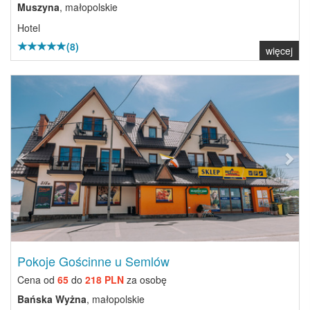
Muszyna
, małopolskie
Hotel
(8)
więcej
Previous
Next
Pokoje Gościnne u Semlów
Cena od
65
do
218 PLN
za osobę
Bańska Wyżna
, małopolskie