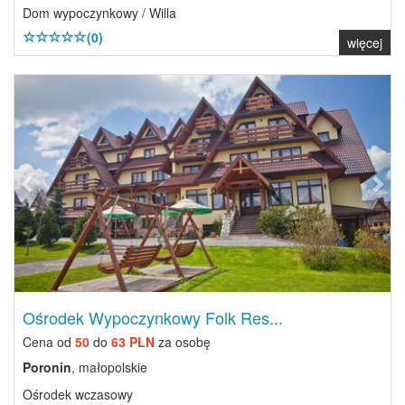
Dom wypoczynkowy / Willa
(0)
więcej
Previous
Next
Ośrodek Wypoczynkowy Folk Res...
Cena od
50
do
63 PLN
za osobę
Poronin
, małopolskie
Ośrodek wczasowy