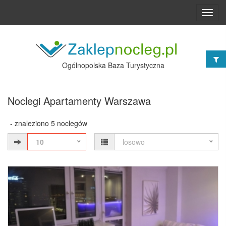
Toggl
navig
Ogólnopolska Baza Turystyczna
Noclegi Apartamenty Warszawa
- znaleziono 5 noclegów
10
losowo