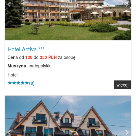
Hotel Activa ***
Cena od
120
do
250 PLN
za osobę
Muszyna
, małopolskie
Hotel
(8)
więcej
Previous
Next