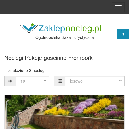
Toggl
navig
Ogólnopolska Baza Turystyczna
Noclegi Pokoje gościnne Frombork
- znaleziono 3 noclegi
10
losowo