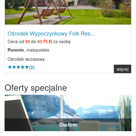
Ośrodek Wypoczynkowy Folk Res...
Cena od
50
do
63 PLN
za osobę
Poronin
, małopolskie
Ośrodek wczasowy
(2)
więcej
Oferty specjalne
Dla firm