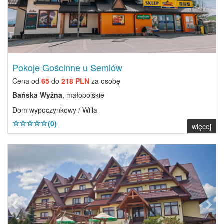
Pokoje Gościnne u Semlów
Cena od
65
do
218 PLN
za osobę
Bańska Wyżna
, małopolskie
Dom wypoczynkowy / Willa
(0)
więcej
Previous
Next