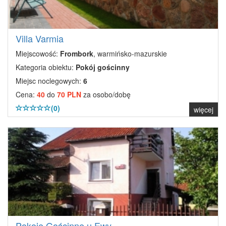
Villa Varmia
Miejscowość:
Frombork
, warmińsko-mazurskie
Kategoria obiektu:
Pokój gościnny
Miejsc noclegowych:
6
Cena:
40
do
70 PLN
za osobo/dobę
(0)
więcej
Pokoje Gościnne u Ewy