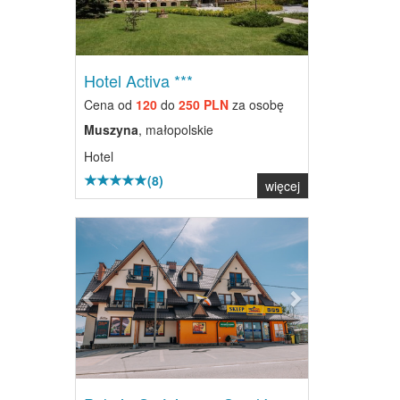
Hotel Activa ***
Cena od
120
do
250 PLN
za osobę
Muszyna
, małopolskie
Hotel
(8)
więcej
Previous
Next