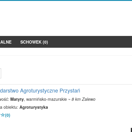
JALNE
SCHOWEK (
0
)
arstwo Agroturystyczne Przystań
wość:
Matyty
, warmińsko-mazurskie
~ 8 km Zalewo
a obiektu:
Agroturystyka
(0)