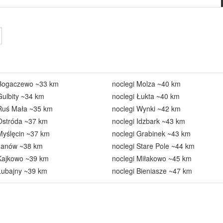
 Bogaczewo ~33 km
noclegi Molza ~40 km
Gulbity ~34 km
noclegi Łukta ~40 km
 Ruś Mała ~35 km
noclegi Wynki ~42 km
Ostróda ~37 km
noclegi Idzbark ~43 km
Myślęcin ~37 km
noclegi Grabinek ~43 km
 Janów ~38 km
noclegi Stare Pole ~44 km
 Kajkowo ~39 km
noclegi Miłakowo ~45 km
Lubajny ~39 km
noclegi Bieniasze ~47 km