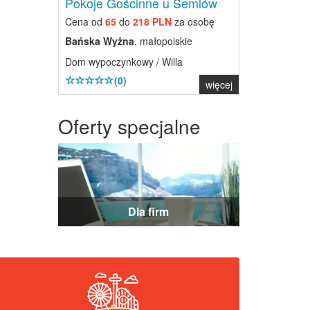
Pokoje Gościnne u Semlów
Cena od
65
do
218 PLN
za osobę
Bańska Wyżna
, małopolskie
Dom wypoczynkowy / Willa
(0)
więcej
Oferty specjalne
Dla firm