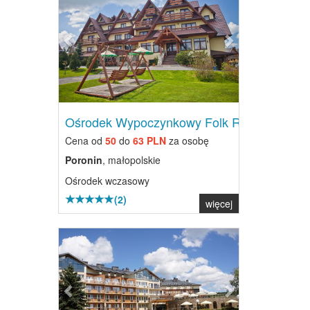
Ośrodek Wypoczynkowy Folk Res...
Cena od
50
do
63 PLN
za osobę
Poronin
, małopolskie
Ośrodek wczasowy
(2)
więcej
Previous
Next