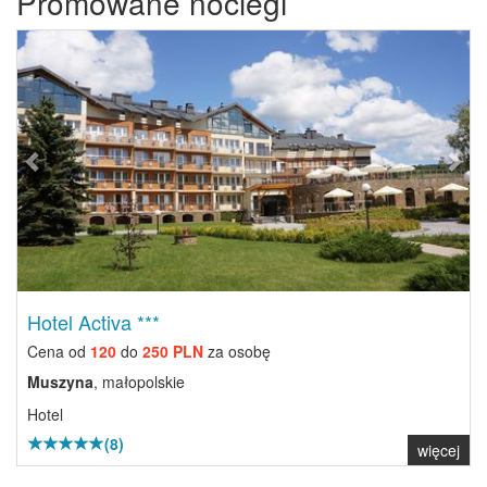
Promowane noclegi
Previous
Next
Hotel Activa ***
Cena od
120
do
250 PLN
za osobę
Muszyna
, małopolskie
Hotel
(8)
więcej