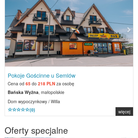
Pokoje Gościnne u Semlów
Cena od
65
do
218 PLN
za osobę
Bańska Wyżna
, małopolskie
Dom wypoczynkowy / Willa
(0)
więcej
Oferty specjalne