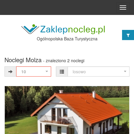
Toggl
navig
Ogólnopolska Baza Turystyczna
Noclegi Molza
- znaleziono 2 noclegi
10
losowo