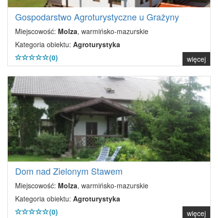
Gospodarstwo Agroturystyczne u Grażyny
Miejscowość:
Molza
, warmińsko-mazurskie
Kategoria obiektu:
Agroturystyka
(0)
więcej
Dom nad Zielonym Stawem
Miejscowość:
Molza
, warmińsko-mazurskie
Kategoria obiektu:
Agroturystyka
(0)
więcej