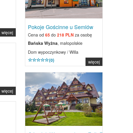
Pokoje Gościnne u Semlów
więcej
Cena od
65
do
218 PLN
za osobę
Bańska Wyżna
, małopolskie
Dom wypoczynkowy / Willa
(0)
więcej
Previous
Next
więcej