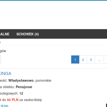
JALNE
SCHOWEK (
0
)
e
egów
1
2
3
...
 KINGA
wość:
Władysławowo
, pomorskie
a obiektu:
Pensjonat
noclegowych:
12
8
do
50 PLN
za osobo/dobę
(0)