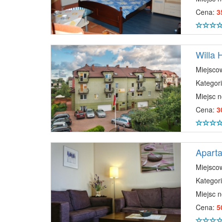
Cena:
3
Willa 
Miejsco
Kategori
Miejsc 
Cena:
3
Aparta
Miejsco
Kategori
Miejsc 
Cena:
5