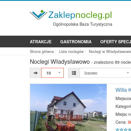
Ogólnopolska Baza Turystyczna
ATRAKCJE
GASTRONOMIA
OFERTY SPEC
Strona główna
Lista noclegów
Noclegi w Władysławowi
Noclegi Władysławowo
- znaleziono 89 nocl
10
losowo
Willa
Miejsco
Kategori
Miejsc 
Cena:
3