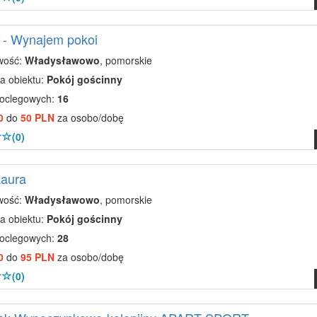
- Wynajem pokoi
wość:
Władysławowo
, pomorskie
a obiektu:
Pokój gościnny
noclegowych:
16
0
do
50 PLN
za osobo/dobę
(0)
Laura
wość:
Władysławowo
, pomorskie
a obiektu:
Pokój gościnny
noclegowych:
28
0
do
95 PLN
za osobo/dobę
(0)