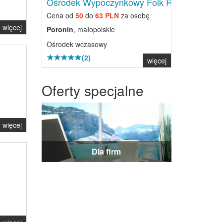
Ośrodek Wypoczynkowy Folk Res...
Cena od
50
do
63 PLN
za osobę
więcej
Poronin
, małopolskie
Ośrodek wczasowy
(2)
więcej
Oferty specjalne
więcej
Dla firm