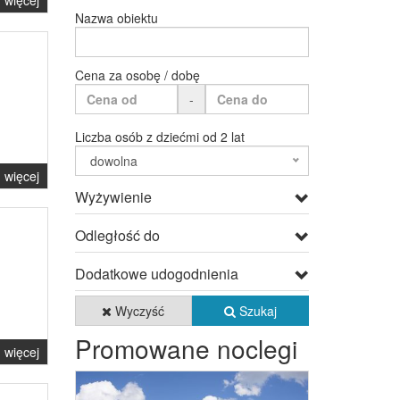
więcej
Nazwa obiektu
Cena za osobę / dobę
-
Liczba osób z dziećmi od 2 lat
dowolna
więcej
Wyżywienie
Odległość do
Dodatkowe udogodnienia
Wyczyść
Szukaj
Promowane noclegi
więcej
Previous
Next