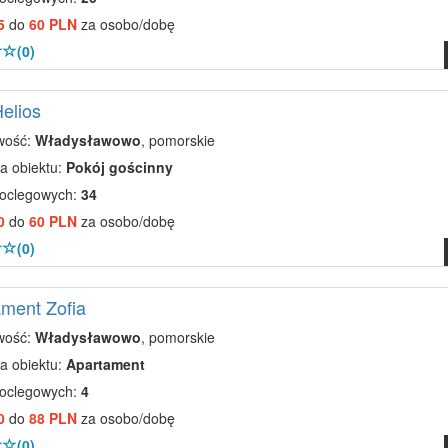
5
do
60 PLN
za osobo/dobę
(0)
Helios
wość:
Władysławowo
, pomorskie
a obiektu:
Pokój gościnny
noclegowych:
34
0
do
60 PLN
za osobo/dobę
(0)
ment Zofia
wość:
Władysławowo
, pomorskie
a obiektu:
Apartament
noclegowych:
4
0
do
88 PLN
za osobo/dobę
(0)