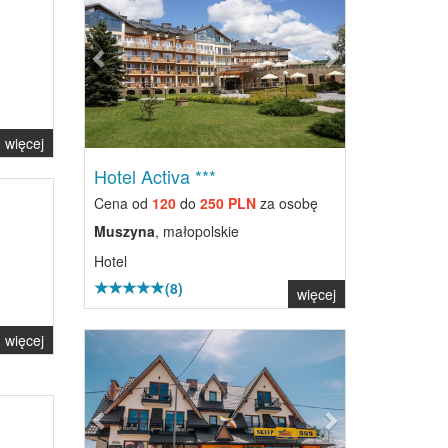
więcej
Hotel Activa ***
Cena od
120
do
250 PLN
za osobę
Muszyna
, małopolskie
Hotel
(8)
więcej
Previous
Next
więcej