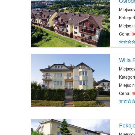
Ośrod
Miejsco
Kategori
Miejsc 
Cena:
3
Willa 
Miejsco
Kategori
Miejsc 
Cena:
4
Pokoje
Miejsco