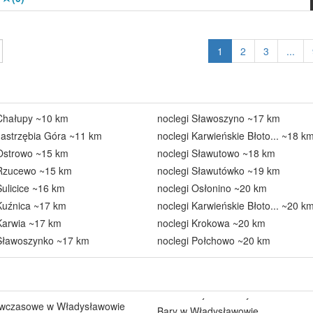
1
2
3
...
 Chałupy ~10 km
noclegi Sławoszyno ~17 km
Jastrzębia Góra ~11 km
noclegi Karwieńskie Błoto... ~18 k
 Ostrowo ~15 km
noclegi Sławutowo ~18 km
 Rzucewo ~15 km
noclegi Sławutówko ~19 km
Sulicice ~16 km
noclegi Osłonino ~20 km
Kuźnica ~17 km
noclegi Karwieńskie Błoto... ~20 k
Karwia ~17 km
noclegi Krokowa ~20 km
 Sławoszynko ~17 km
noclegi Połchowo ~20 km
 wczasowe w Władysławowie
Bary w Władysławowie