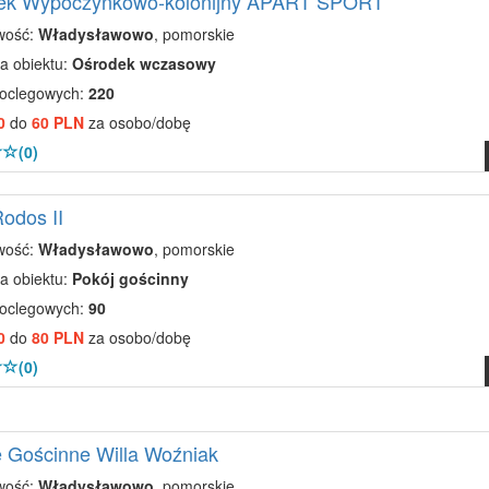
ek Wypoczynkowo-kolonijny APART SPORT
wość:
Władysławowo
, pomorskie
a obiektu:
Ośrodek wczasowy
noclegowych:
220
0
do
60 PLN
za osobo/dobę
(0)
Rodos II
wość:
Władysławowo
, pomorskie
a obiektu:
Pokój gościnny
noclegowych:
90
0
do
80 PLN
za osobo/dobę
(0)
 Gościnne Willa Woźniak
wość:
Władysławowo
, pomorskie