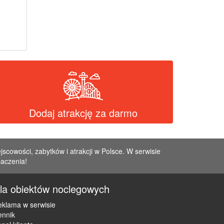
Dodaj atrakcję za darmo
jscowości, zabytków i atrakcji w Polsce. W serwisie
baczenia!
la obiektów noclegowych
klama w serwisie
ennik