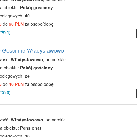
a obiektu:
Pokój gościnny
noclegowych:
40
0
do
60 PLN
za osobo/dobę
(1)
e Gościnne Władysławowo
wość:
Władysławowo
, pomorskie
a obiektu:
Pokój gościnny
noclegowych:
24
5
do
40 PLN
za osobo/dobę
(0)
wość:
Władysławowo
, pomorskie
a obiektu:
Pensjonat
noclegowych:
20