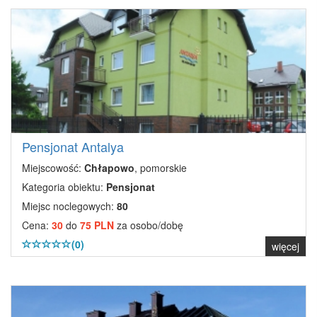
Pensjonat Antalya
Miejscowość:
Chłapowo
, pomorskie
Kategoria obiektu:
Pensjonat
Miejsc noclegowych:
80
Cena:
30
do
75 PLN
za osobo/dobę
(0)
więcej