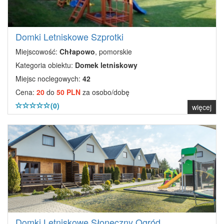
Domki Letniskowe Szprotki
Miejscowość:
Chłapowo
, pomorskie
Kategoria obiektu:
Domek letniskowy
Miejsc noclegowych:
42
Cena:
20
do
50 PLN
za osobo/dobę
(0)
więcej
Domki Letniskowe Słoneczny Ogród