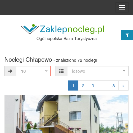
Toggl
navig
Ogólnopolska Baza Turystyczna
Noclegi Chłapowo
- znaleziono 72 noclegi
10
losowo
1
2
3
...
8
»