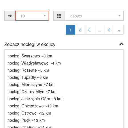
10
losowo
1
2
3
...
8
»
Zobacz noclegi w okolicy
noclegi Swarzewo ~3 km
noclegi Władysławowo ~4 km
noclegi Rozewie ~5 km
noclegi Tupadły ~6 km
noclegi Mieroszyno ~7 km
noclegi Czarny Młyn ~7 km
noclegi Jastrzębia Góra ~8 km
noclegi Gnieżdżewo ~10 km
noclegi Ostrowo ~12 km
noclegi Puck ~13 km
noclegi Chałupy ~14 km