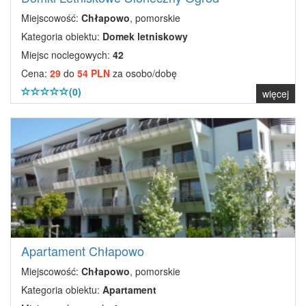
Miejscowość:
Chłapowo
, pomorskie
Kategoria obiektu:
Domek letniskowy
Miejsc noclegowych:
42
Cena:
29
do
54 PLN
za osobo/dobę
(0)
więcej
Apartament Chłapowo
Miejscowość:
Chłapowo
, pomorskie
Kategoria obiektu:
Apartament