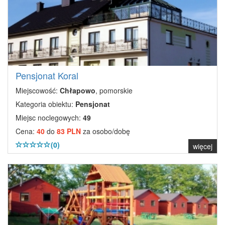
Pensjonat Koral
Miejscowość:
Chłapowo
, pomorskie
Kategoria obiektu:
Pensjonat
Miejsc noclegowych:
49
Cena:
40
do
83 PLN
za osobo/dobę
(0)
więcej