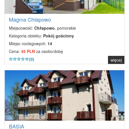
Magma Chłapowo
Miejscowość:
Chłapowo
, pomorskie
Kategoria obiektu:
Pokój gościnny
Miejsc noclegowych:
14
Cena:
45 PLN
za osobo/dobę
(0)
więcej
BASIA