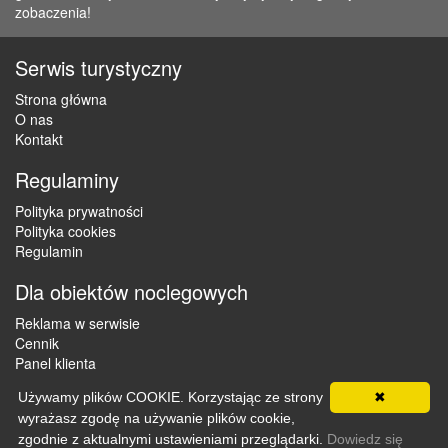
zobaczenia!
Serwis turystyczny
Strona główna
O nas
Kontakt
Regulaminy
Polityka prywatności
Polityka cookies
Regulamin
Dla obiektów noclegowych
Reklama w serwisie
Cennik
Panel klienta
Używamy plików COOKIE. Korzystając ze strony
✖
wyrażasz zgodę na używanie plików cookie,
Copyright © 2012 - 2026 ZaklepNocleg.pl. Wszystkie prawa
zgodnie z aktualnymi ustawieniami przeglądarki.
Dowiedz się
zastrzeżone