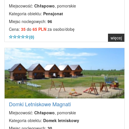
Miejscowość:
Chłapowo
, pomorskie
Kategoria obiektu:
Pensjonat
Miejsc noclegowych:
96
Cena:
35
do
65 PLN
za osobo/dobę
(0)
więcej
Domki Letniskowe Magnati
Miejscowość:
Chłapowo
, pomorskie
Kategoria obiektu:
Domek letniskowy
Miejsc noclegowych:
30