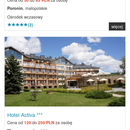
Cena od
50
do
63 PLN
za osobę
Poronin
, małopolskie
Ośrodek wczasowy
(2)
więcej
Previous
Next
Hotel Activa ***
Cena od
120
do
250 PLN
za osobę