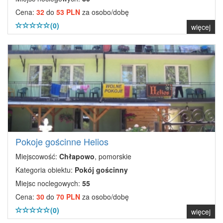
Cena:
32
do
53 PLN
za osobo/dobę
(0)
więcej
Pokoje gościnne Helios
Miejscowość:
Chłapowo
, pomorskie
Kategoria obiektu:
Pokój gościnny
Miejsc noclegowych:
55
Cena:
30
do
70 PLN
za osobo/dobę
(0)
więcej