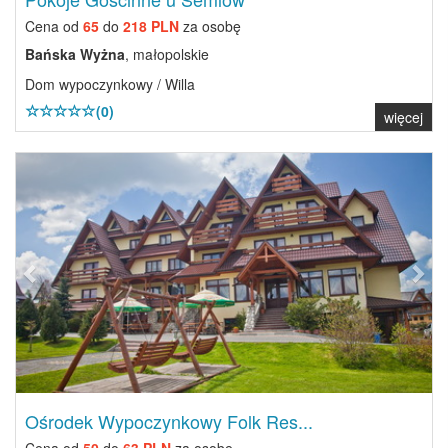
Cena od
65
do
218 PLN
za osobę
Bańska Wyżna
, małopolskie
Dom wypoczynkowy / Willa
(0)
więcej
Previous
Next
Ośrodek Wypoczynkowy Folk Res...