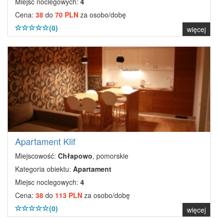
Miejsc noclegowych:
4
Cena:
38
do
70 PLN
za osobo/dobę
(0)
więcej
Apartament Klif
Miejscowość:
Chłapowo
, pomorskie
Kategoria obiektu:
Apartament
Miejsc noclegowych:
4
Cena:
38
do
113 PLN
za osobo/dobę
(0)
więcej