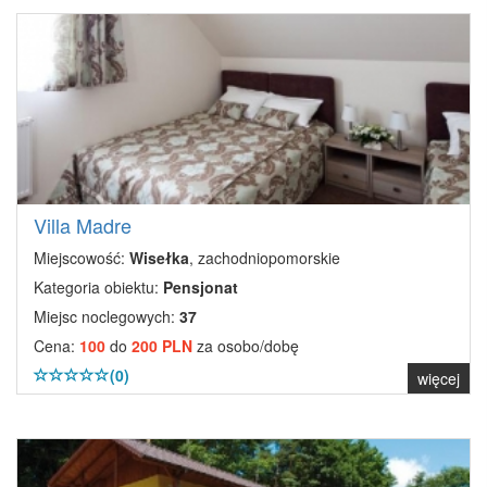
Villa Madre
Miejscowość:
Wisełka
, zachodniopomorskie
Kategoria obiektu:
Pensjonat
Miejsc noclegowych:
37
Cena:
100
do
200 PLN
za osobo/dobę
(0)
więcej