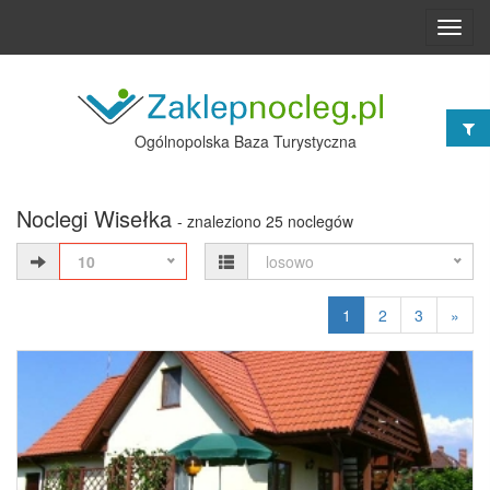
Toggl
navig
Ogólnopolska Baza Turystyczna
Noclegi Wisełka
- znaleziono 25 noclegów
10
losowo
1
2
3
»