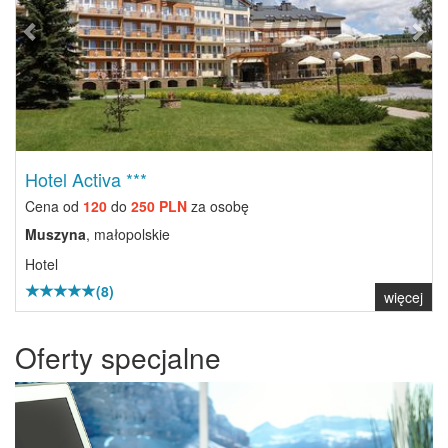
Hotel Activa ***
Cena od
120
do
250 PLN
za osobę
Muszyna
, małopolskie
Hotel
(8)
więcej
Oferty specjalne