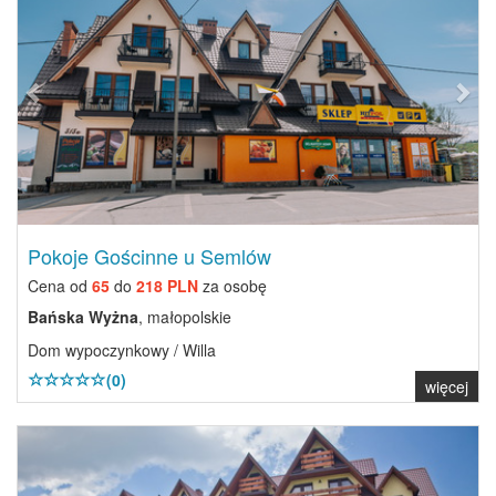
Pokoje Gościnne u Semlów
Cena od
65
do
218 PLN
za osobę
Bańska Wyżna
, małopolskie
Dom wypoczynkowy / Willa
(0)
więcej
Previous
Next