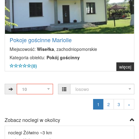
Pokoje gościnne Mariolle
Miejscowość:
Wisełka
, zachodniopomorskie
Kategoria obiektu:
Pokój gościnny
(0)
więcej
10
losowo
1
2
3
»
Zobacz noclegi w okolicy
noclegi Żółwino ~3 km