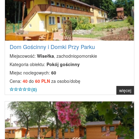
Dom Gościnny i Domki Przy Parku
Miejscowość:
Wisełka
, zachodniopomorskie
Kategoria obiektu:
Pokój gościnny
Miejsc noclegowych:
60
Cena:
40
do
60 PLN
za osobo/dobę
(0)
więcej