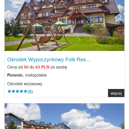
Ośrodek Wypoczynkowy Folk Res...
Cena od
50
do
63 PLN
za osobę
Poronin
, małopolskie
Ośrodek wczasowy
(2)
więcej
Previous
Next