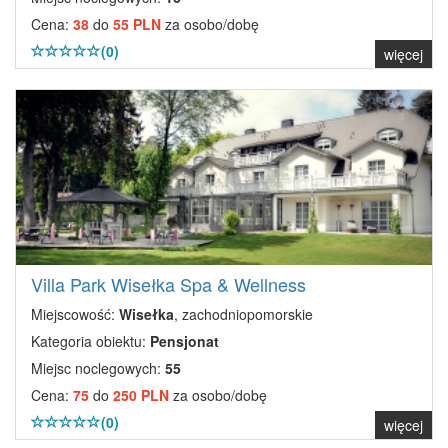
Cena:
38
do
55 PLN
za osobo/dobę
(0)
więcej
Villa Park Wisełka Spa & Wellness
Miejscowość:
Wisełka
, zachodniopomorskie
Kategoria obiektu:
Pensjonat
Miejsc noclegowych:
55
Cena:
75
do
250 PLN
za osobo/dobę
(0)
więcej