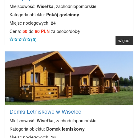
Miejscowość:
Wisełka
, zachodniopomorskie
Kategoria obiektu:
Pokój gościnny
Miejsc noclegowych:
24
Cena:
50
do
60 PLN
za osobo/dobę
(0)
więcej
Domki Letniskowe w Wisełce
Miejscowość:
Wisełka
, zachodniopomorskie
Kategoria obiektu:
Domek letniskowy
Miejsc noclegowych:
16