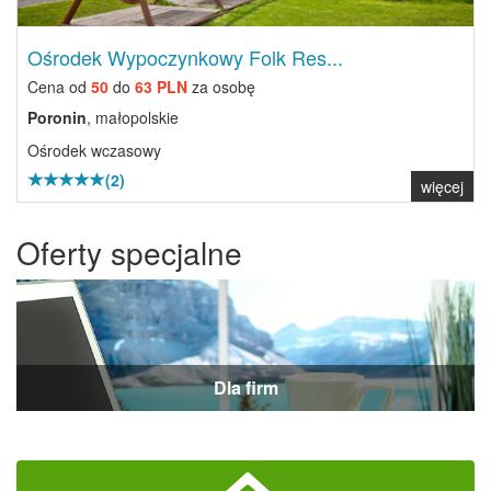
Ośrodek Wypoczynkowy Folk Res...
Cena od
50
do
63 PLN
za osobę
Poronin
, małopolskie
Ośrodek wczasowy
(2)
więcej
Oferty specjalne
Dla firm