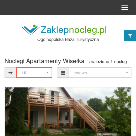
Toggl
navig
Ogólnopolska Baza Turystyczna
Noclegi Apartamenty Wisełka
- znaleziono 1 nocleg
10
losowo