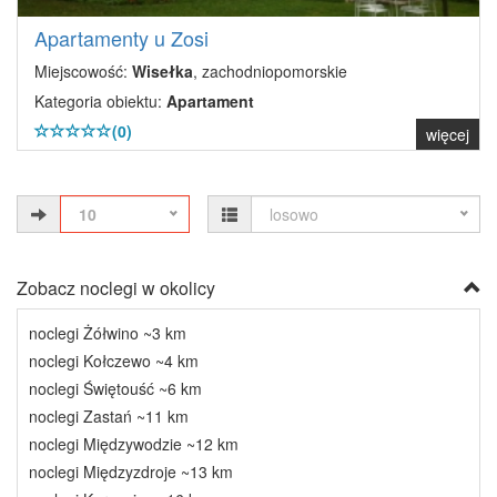
Apartamenty u Zosi
Miejscowość:
Wisełka
, zachodniopomorskie
Kategoria obiektu:
Apartament
(0)
więcej
10
losowo
Zobacz noclegi w okolicy
noclegi Żółwino ~3 km
noclegi Kołczewo ~4 km
noclegi Świętouść ~6 km
noclegi Zastań ~11 km
noclegi Międzywodzie ~12 km
noclegi Międzyzdroje ~13 km