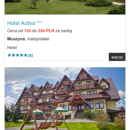
Hotel Activa ***
Cena od
120
do
250 PLN
za osobę
Muszyna
, małopolskie
Hotel
(8)
więcej
Previous
Next