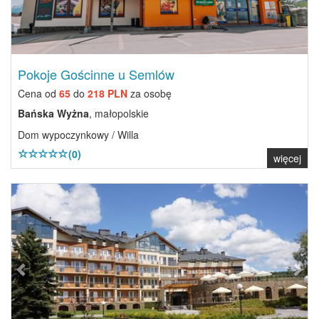
Pokoje Gościnne u Semlów
Cena od
65
do
218 PLN
za osobę
Bańska Wyżna
, małopolskie
Dom wypoczynkowy / Willa
(0)
więcej
Previous
Next