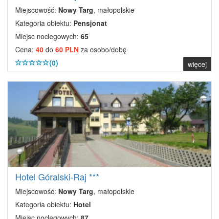
Miejscowość:
Nowy Targ
, małopolskie
Kategoria obiektu:
Pensjonat
Miejsc noclegowych:
65
Cena:
40
do
60 PLN
za osobo/dobę
(0)
więcej
Hotel Góralski-Raj ***
Miejscowość:
Nowy Targ
, małopolskie
Kategoria obiektu:
Hotel
Miejsc noclegowych:
87