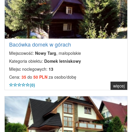
Bacówka domek w górach
Miejscowość:
Nowy Targ
, małopolskie
Kategoria obiektu:
Domek letniskowy
Miejsc noclegowych:
13
Cena:
35
do
50 PLN
za osobo/dobę
(0)
więcej