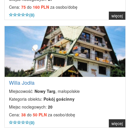
Cena:
75
do
160 PLN
za osobo/dobę
(0)
więcej
Willa Jodła
Miejscowość:
Nowy Targ
, małopolskie
Kategoria obiektu:
Pokój gościnny
Miejsc noclegowych:
20
Cena:
38
do
50 PLN
za osobo/dobę
(0)
więcej