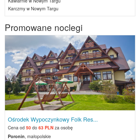
Kawiarnie w Nowym Targu
Karczmy w Nowym Targu
Promowane noclegi
Previous
Next
Ośrodek Wypoczynkowy Folk Res...
Cena od
50
do
63 PLN
za osobę
Poronin
, małopolskie