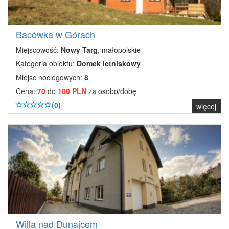
Bacówka w Górach
Miejscowość:
Nowy Targ
, małopolskie
Kategoria obiektu:
Domek letniskowy
Miejsc noclegowych:
8
Cena:
70
do
100 PLN
za osobo/dobę
(0)
więcej
Willa nad Dunajcem