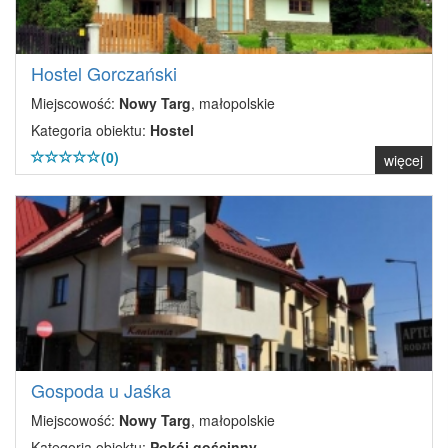
Hostel Gorczański
Miejscowość:
Nowy Targ
, małopolskie
Kategoria obiektu:
Hostel
(0)
więcej
Gospoda u Jaśka
Miejscowość:
Nowy Targ
, małopolskie
Kategoria obiektu:
Pokój gościnny