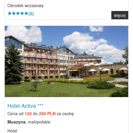
Ośrodek wczasowy
(2)
więcej
Previous
Next
Hotel Activa ***
Cena od
120
do
250 PLN
za osobę
Muszyna
, małopolskie
Hotel