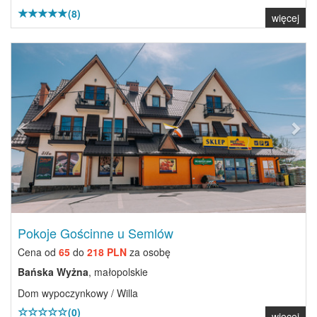
(8)
więcej
Previous
Next
Pokoje Gościnne u Semlów
Cena od
65
do
218 PLN
za osobę
Bańska Wyżna
, małopolskie
Dom wypoczynkowy / Willa
(0)
więcej