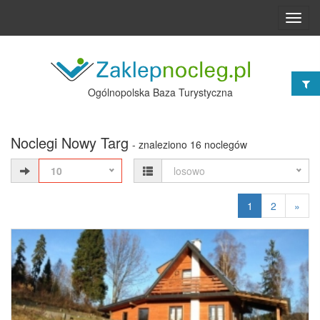
Toggl
navig
Ogólnopolska Baza Turystyczna
Noclegi Nowy Targ
- znaleziono 16 noclegów
10
losowo
1
2
»