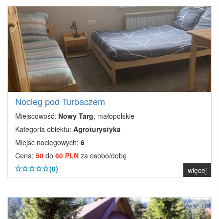
Nocleg pod Turbaczem
Miejscowość:
Nowy Targ
, małopolskie
Kategoria obiektu:
Agroturystyka
Miejsc noclegowych:
6
Cena:
50
do
60 PLN
za osobo/dobę
(0)
więcej