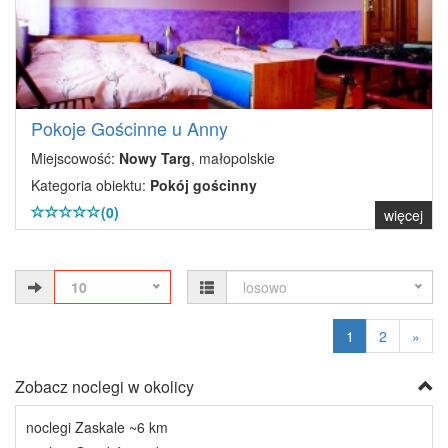
Pokoje Gościnne u Anny
Miejscowość:
Nowy Targ
, małopolskie
Kategoria obiektu:
Pokój gościnny
(0)
więcej
10
losowo
1
2
»
Zobacz noclegi w okolicy
noclegi Zaskale ~6 km