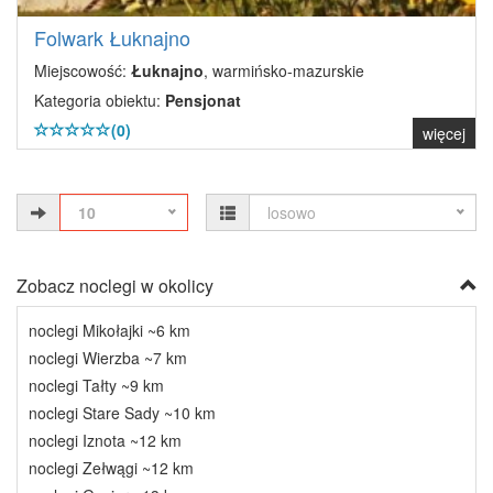
Folwark Łuknajno
Miejscowość:
Łuknajno
, warmińsko-mazurskie
Kategoria obiektu:
Pensjonat
(0)
więcej
10
losowo
Zobacz noclegi w okolicy
noclegi Mikołajki ~6 km
noclegi Wierzba ~7 km
noclegi Tałty ~9 km
noclegi Stare Sady ~10 km
noclegi Iznota ~12 km
noclegi Zełwągi ~12 km