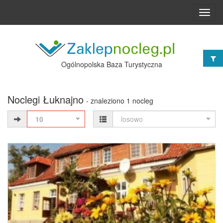
Toggl
navig
Ogólnopolska Baza Turystyczna
Noclegi Łuknajno
- znaleziono 1 nocleg
10
losowo