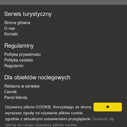
Serwis turystyczny
Strona główna
O nas
Kontakt
Regulaminy
Polityka prywatności
Polityka cookies
Regulamin
Dla obiektów noclegowych
Reklama w serwisie
Cennik
Panel klienta
Używamy plików COOKIE. Korzystając ze strony
✖
wyrażasz zgodę na używanie plików cookie,
Copyright © 2012 - 2026 ZaklepNocleg.pl. Wszystkie prawa
zgodnie z aktualnymi ustawieniami przeglądarki.
Dowiedz się
zastrzeżone
więcej do czego używamy plików cookie