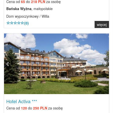
Cena od
65
do
218 PLN
za osobę
Bańska Wyżna
, małopolskie
Dom wypoczynkowy / Willa
(0)
więcej
Previous
Next
Hotel Activa ***
Cena od
120
do
250 PLN
za osobę