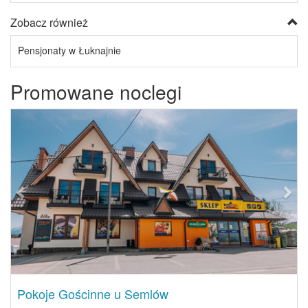
Zobacz również
Pensjonaty w Łuknajnie
Promowane noclegi
Previous
Next
Pokoje Gościnne u Semlów