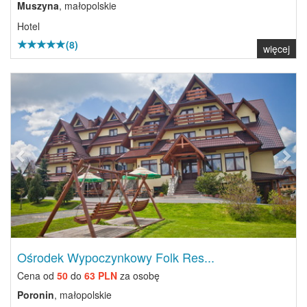
Muszyna
, małopolskie
Hotel
(8)
więcej
Previous
Next
Ośrodek Wypoczynkowy Folk Res...
Cena od
50
do
63 PLN
za osobę
Poronin
, małopolskie