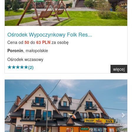
Ośrodek Wypoczynkowy Folk Res...
Cena od
50
do
63 PLN
za osobę
Poronin
, małopolskie
Ośrodek wczasowy
(2)
więcej
Previous
Next