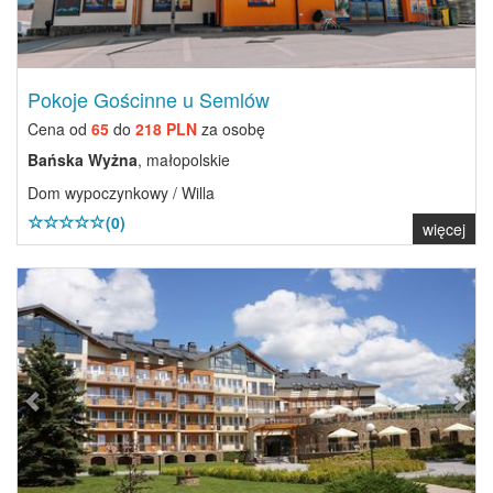
Pokoje Gościnne u Semlów
Cena od
65
do
218 PLN
za osobę
Bańska Wyżna
, małopolskie
Dom wypoczynkowy / Willa
(0)
więcej
Previous
Next