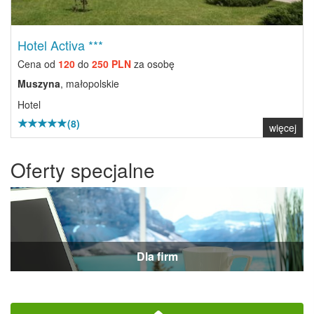
Hotel Activa ***
Cena od
120
do
250 PLN
za osobę
Muszyna
, małopolskie
Hotel
(8)
więcej
Oferty specjalne
Dla firm