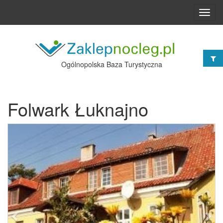
Toggl
navig
Ogólnopolska Baza Turystyczna
Folwark Łuknajno
Poprzednie
Nast