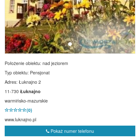
Położenie obiektu:
nad jeziorem
Typ obiektu:
Pensjonat
Adres: Łuknajno 2
11-730
Łuknajno
warmińsko-mazurskie
(0)
www.luknajno.pl
Pokaż numer telefonu