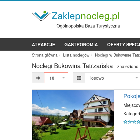
Ogólnopolska Baza Turystyczna
ATRAKCJE
GASTRONOMIA
OFERTY SPEC
Strona główna
Lista noclegów
Noclegi w Bukowinie Tatr
Noclegi Bukowina Tatrzańska
- znaleziono
10
losowo
Pokoje
Miejsco
Kategori