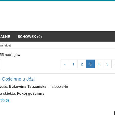
JALNE
SCHOWEK (
0
)
zańskiej
 55 noclegów
«
1
2
3
4
5
 Gościnne u Józi
wość:
Bukowina Tatrzańska
, małopolskie
a obiektu:
Pokój gościnny
(0)