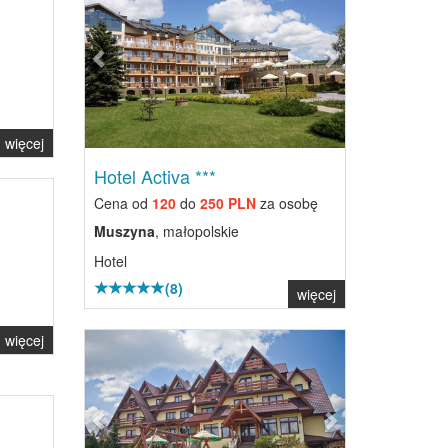
więcej
Hotel Activa ***
Cena od
120
do
250 PLN
za osobę
Muszyna
, małopolskie
Hotel
(8)
więcej
Previous
Next
więcej