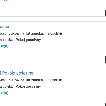
rucha
wość:
Bukowina Tatrzańska
, małopolskie
a obiektu:
Pokój gościnny
(0)
j Pokoje gościnne
wość:
Bukowina Tatrzańska
, małopolskie
a obiektu:
Pokój gościnny
(0)