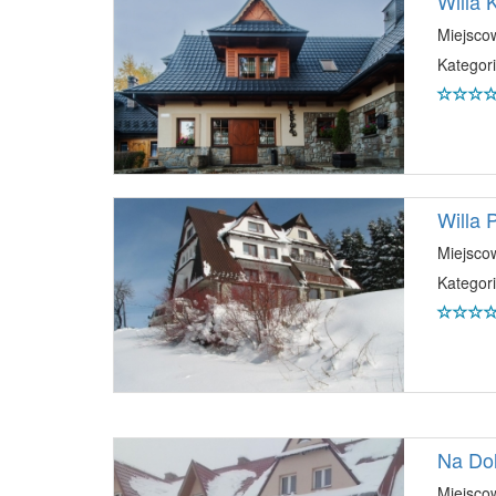
Willa
Miejsco
Kategori
Willa 
Miejsco
Kategori
Na Dol
Miejsco