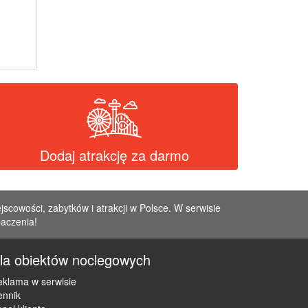
Dodaj atrakcję za darmo
jscowości, zabytków i atrakcji w Polsce. W serwisie
baczenia!
la obiektów noclegowych
klama w serwisie
ennik