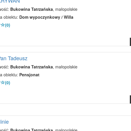
 KRYWAŃ
wość:
Bukowina Tatrzańska
, małopolskie
a obiektu:
Dom wypoczynkowy / Willa
(0)
Pan Tadeusz
wość:
Bukowina Tatrzańska
, małopolskie
a obiektu:
Pensjonat
(0)
inie
wość:
Bukowina Tatrzańska
, małopolskie