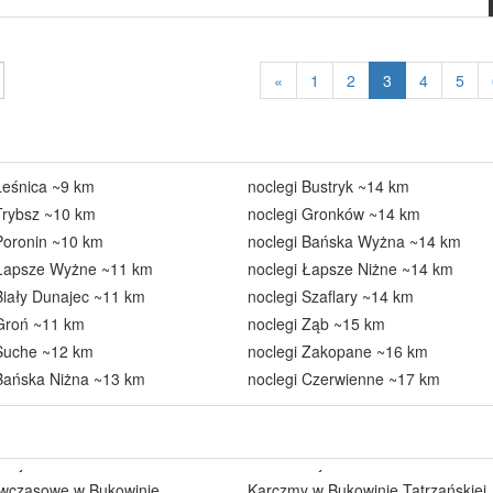
«
1
2
3
4
5
Leśnica ~9 km
noclegi Bustryk ~14 km
Trybsz ~10 km
noclegi Gronków ~14 km
Poronin ~10 km
noclegi Bańska Wyżna ~14 km
 Łapsze Wyżne ~11 km
noclegi Łapsze Niżne ~14 km
Biały Dunajec ~11 km
noclegi Szaflary ~14 km
 Groń ~11 km
noclegi Ząb ~15 km
 Suche ~12 km
noclegi Zakopane ~16 km
 Bańska Niżna ~13 km
noclegi Czerwienne ~17 km
 wczasowe w Bukowinie
Karczmy w Bukowinie Tatrzańskiej