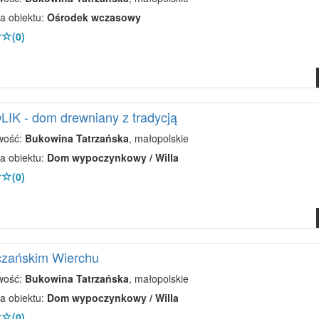
a obiektu:
Ośrodek wczasowy
(0)
IK - dom drewniany z tradycją
wość:
Bukowina Tatrzańska
, małopolskie
a obiektu:
Dom wypoczynkowy / Willa
(0)
czańskim Wierchu
wość:
Bukowina Tatrzańska
, małopolskie
a obiektu:
Dom wypoczynkowy / Willa
(0)