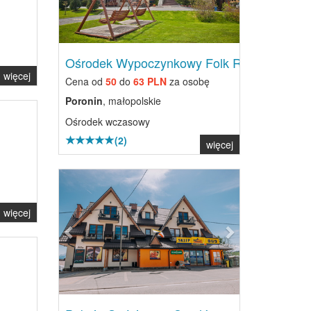
Ośrodek Wypoczynkowy Folk Res...
więcej
Cena od
50
do
63 PLN
za osobę
Poronin
, małopolskie
Ośrodek wczasowy
(2)
więcej
Previous
Next
więcej