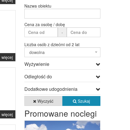
więcej
Nazwa obiektu
Cena za osobę / dobę
-
Liczba osób z dziećmi od 2 lat
dowolna
więcej
Wyżywienie
Odległość do
Dodatkowe udogodnienia
Wyczyść
Szukaj
Promowane noclegi
więcej
Previous
Next