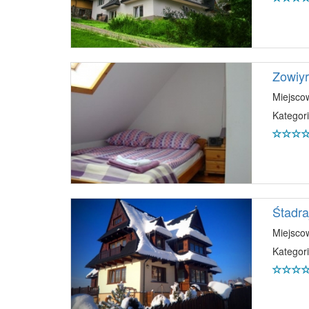
Zowiy
Miejsco
Kategori
Śtadra
Miejsco
Kategori