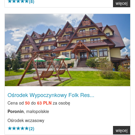
(8)
więcej
Previous
Next
Ośrodek Wypoczynkowy Folk Res...
Cena od
50
do
63 PLN
za osobę
Poronin
, małopolskie
Ośrodek wczasowy
(2)
więcej