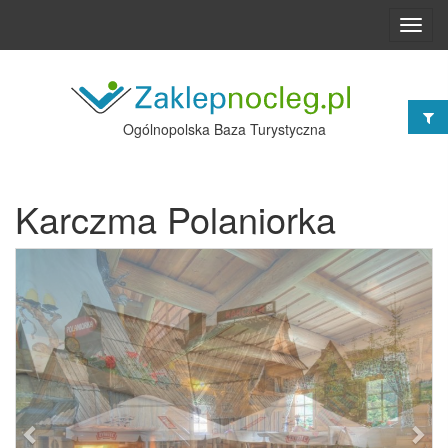
Toggl
navig
Ogólnopolska Baza Turystyczna
Karczma Polaniorka
Poprzednie
Nast