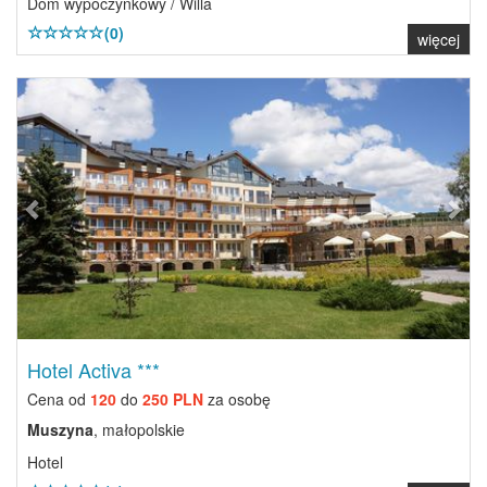
Dom wypoczynkowy / Willa
(0)
więcej
Previous
Next
Hotel Activa ***
Cena od
120
do
250 PLN
za osobę
Muszyna
, małopolskie
Hotel