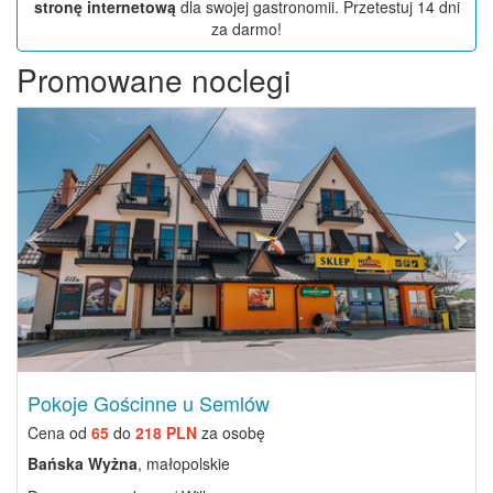
stronę internetową
dla swojej gastronomii. Przetestuj 14 dni
za darmo!
Promowane noclegi
Previous
Next
Pokoje Gościnne u Semlów
Cena od
65
do
218 PLN
za osobę
Bańska Wyżna
, małopolskie