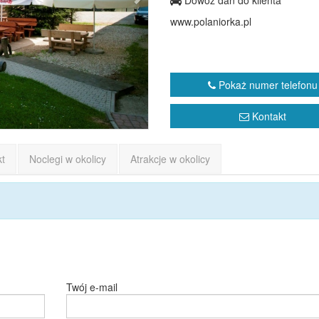
Dowóz dań do klienta
www.polaniorka.pl
Pokaż numer telefonu
Kontakt
kt
Noclegi w okolicy
Atrakcje w okolicy
Twój e-mail