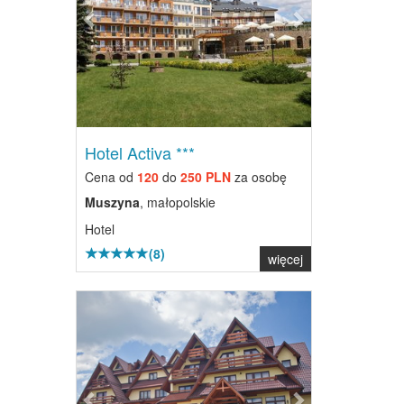
Hotel Activa ***
Cena od
120
do
250 PLN
za osobę
Muszyna
, małopolskie
Hotel
(8)
więcej
Previous
Next