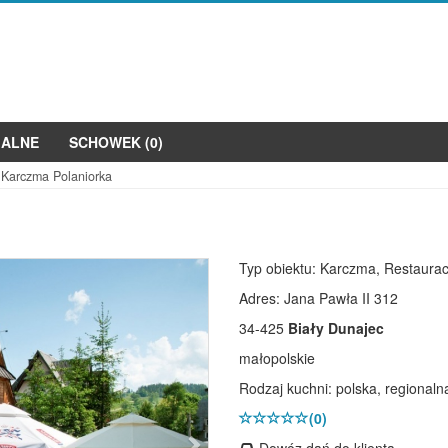
JALNE
SCHOWEK (
0
)
Karczma Polaniorka
Następne
Typ obiektu: Karczma, Restaurac
Adres: Jana Pawła II 312
34-425
Biały Dunajec
małopolskie
Rodzaj kuchni: polska, regionaln
(0)