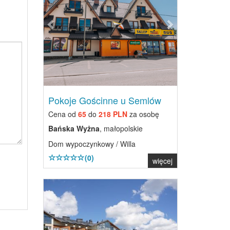
Pokoje Gościnne u Semlów
Cena od
65
do
218 PLN
za osobę
Bańska Wyżna
, małopolskie
Dom wypoczynkowy / Willa
(0)
więcej
Previous
Next