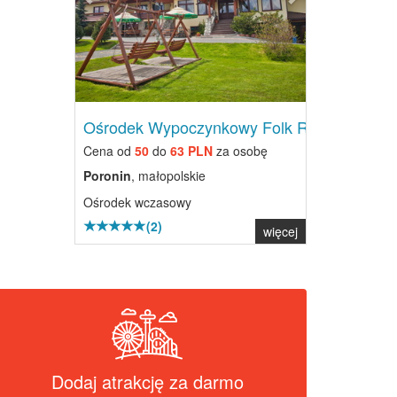
Ośrodek Wypoczynkowy Folk Res...
Cena od
50
do
63 PLN
za osobę
Poronin
, małopolskie
Ośrodek wczasowy
(2)
więcej
Dodaj atrakcję za darmo