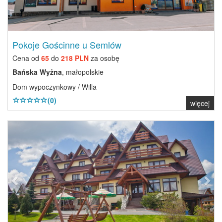
Pokoje Gościnne u Semlów
Cena od
65
do
218 PLN
za osobę
Bańska Wyżna
, małopolskie
Dom wypoczynkowy / Willa
(0)
więcej
Previous
Next