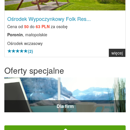
Ośrodek Wypoczynkowy Folk Res...
Cena od
50
do
63 PLN
za osobę
Poronin
, małopolskie
Ośrodek wczasowy
(2)
więcej
Oferty specjalne
Dla firm