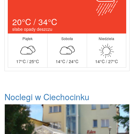
20°C / 34°C
słabe opady deszczu
Piątek
Sobota
Niedziela
17°C / 25°C
14°C / 24°C
14°C / 27°C
Noclegi w Ciechocinku