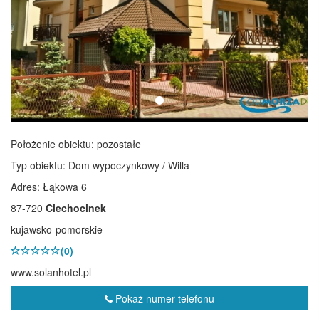
Położenie obiektu:
pozostałe
Typ obiektu:
Dom wypoczynkowy / Willa
Adres: Łąkowa 6
87-720
Ciechocinek
kujawsko-pomorskie
(0)
www.solanhotel.pl
Pokaż numer telefonu