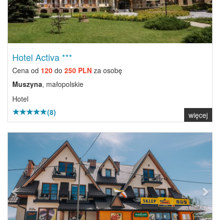
Hotel Activa ***
Cena od
120
do
250 PLN
za osobę
Muszyna
, małopolskie
Hotel
(8)
więcej
Previous
Next