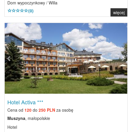
Dom wypoczynkowy / Willa
(0)
więcej
Previous
Next
Hotel Activa ***
Cena od
120
do
250 PLN
za osobę
Muszyna
, małopolskie
Hotel