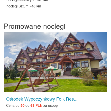
noclegi Sztum ~46 km
Promowane noclegi
Previous
Next
Ośrodek Wypoczynkowy Folk Res...
Cena od
50
do
63 PLN
za osobę