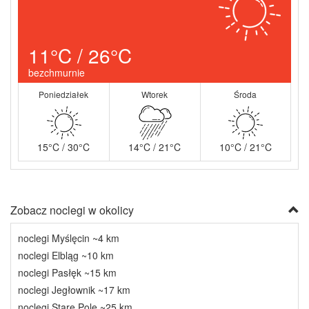
11°C / 26°C
bezchmurnie
Poniedziałek
Wtorek
Środa
15°C / 30°C
14°C / 21°C
10°C / 21°C
Zobacz noclegi w okolicy
noclegi Myślęcin ~4 km
noclegi Elbląg ~10 km
noclegi Pasłęk ~15 km
noclegi Jegłownik ~17 km
noclegi Stare Pole ~25 km