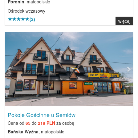
Poronin
, małopolskie
Ośrodek wczasowy
(2)
więcej
Previous
Next
Pokoje Gościnne u Semlów
Cena od
65
do
218 PLN
za osobę
Bańska Wyżna
, małopolskie