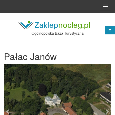
Toggl
navig
Ogólnopolska Baza Turystyczna
Pałac Janów
Poprzednie
Nast