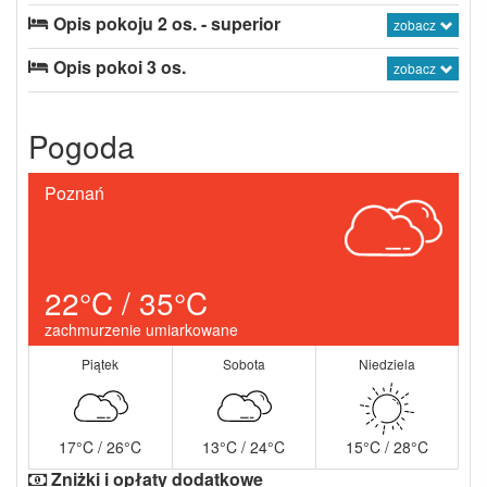
Opis pokoju 2 os. - superior
zobacz
Opis pokoi 3 os.
zobacz
Pogoda
Poznań
22°C / 35°C
zachmurzenie umiarkowane
Piątek
Sobota
Niedziela
17°C / 26°C
13°C / 24°C
15°C / 28°C
Zniżki i opłaty dodatkowe