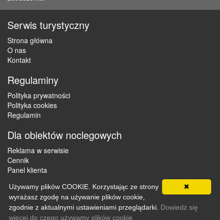
Serwis turystyczny
Strona główna
O nas
Kontakt
Regulaminy
Polityka prywatności
Polityka cookies
Regulamin
Dla obiektów noclegowych
Reklama w serwisie
Cennik
Panel klienta
Używamy plików COOKIE. Korzystając ze strony
✖
wyrażasz zgodę na używanie plików cookie,
Copyright © 2012 - 2026 ZaklepNocleg.pl. Wszystkie prawa
zgodnie z aktualnymi ustawieniami przeglądarki.
Dowiedz się
zastrzeżone
więcej do czego używamy plików cookie