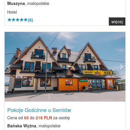
Muszyna
, małopolskie
Hotel
(8)
więcej
Previous
Next
Pokoje Gościnne u Semlów
Cena od
65
do
218 PLN
za osobę
Bańska Wyżna
, małopolskie