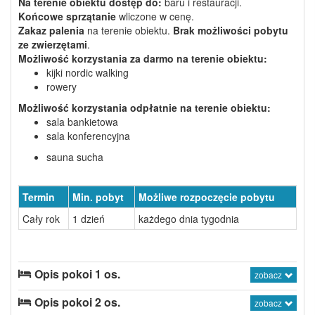
Na terenie obiektu dostęp do:
baru i restauracji.
Końcowe sprzątanie
wliczone w cenę.
Zakaz palenia
na terenie obiektu.
Brak możliwości pobytu
ze zwierzętami
.
Możliwość korzystania
za darmo
na terenie obiektu:
kijki nordic walking
rowery
Możliwość korzystania
odpłatnie
na terenie obiektu:
sala bankietowa
sala konferencyjna
sauna sucha
Termin
Min. pobyt
Możliwe rozpoczęcie pobytu
Cały rok
1 dzień
każdego dnia tygodnia
Opis pokoi 1 os.
zobacz
Opis pokoi 2 os.
zobacz