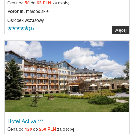
Cena od
50
do
63 PLN
za osobę
Poronin
, małopolskie
Ośrodek wczasowy
(2)
więcej
Previous
Next
Hotel Activa ***
Cena od
120
do
250 PLN
za osobę