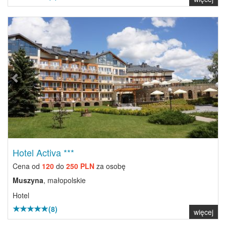
Previous
Next
Hotel Activa ***
Cena od
120
do
250 PLN
za osobę
Muszyna
, małopolskie
Hotel
(8)
więcej