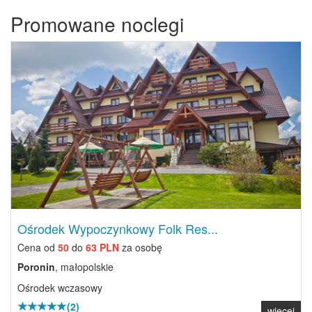
Promowane noclegi
Previous
Next
Ośrodek Wypoczynkowy Folk Res...
Cena od
50
do
63 PLN
za osobę
Poronin
, małopolskie
Ośrodek wczasowy
(2)
więcej