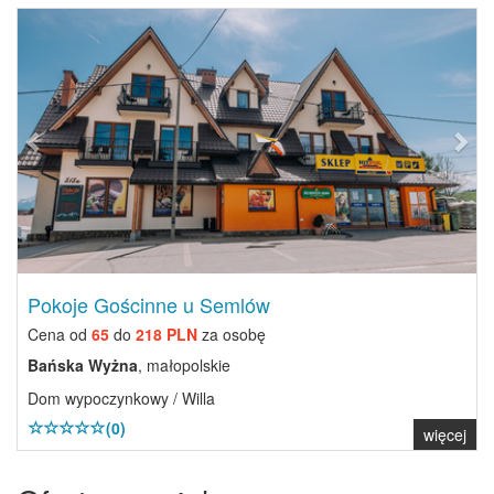
Previous
Next
Pokoje Gościnne u Semlów
Cena od
65
do
218 PLN
za osobę
Bańska Wyżna
, małopolskie
Dom wypoczynkowy / Willa
(0)
więcej