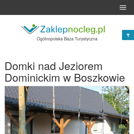
Toggl
navig
Ogólnopolska Baza Turystyczna
Domki nad Jeziorem
Dominickim w Boszkowie
Poprzednie
Nast