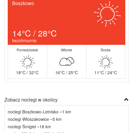
Boszkowo
14°C / 28°C
bezchmurnie
Poniedziałek
Wtorek
Środa
18°C / 32°C
16°C / 25°C
11°C / 24°C
Zobacz noclegi w okolicy
noclegi Boszkowo-Letnisko ~1 km
noclegi Włoszakowice ~5 km
noclegi Śmigiel ~18 km