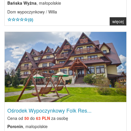
Bańska Wyżna
, małopolskie
Dom wypoczynkowy / Willa
(0)
więcej
Previous
Next
Ośrodek Wypoczynkowy Folk Res...
Cena od
50
do
63 PLN
za osobę
Poronin
, małopolskie