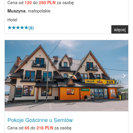
Cena od
120
do
250 PLN
za osobę
Muszyna
, małopolskie
Hotel
(8)
więcej
Previous
Next
Pokoje Gościnne u Semlów
Cena od
65
do
218 PLN
za osobę