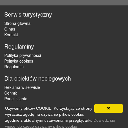
Serwis turystyczny
Strona główna
O nas
Kontakt
Regulaminy
Polityka prywatności
Polityka cookies
Regulamin
Dla obiektów noclegowych
Reklama w serwisie
Cennik
Panel klienta
Używamy plików COOKIE. Korzystając ze strony
✖
wyrażasz zgodę na używanie plików cookie,
Copyright © 2012 - 2026 ZaklepNocleg.pl. Wszystkie prawa
zgodnie z aktualnymi ustawieniami przeglądarki.
Dowiedz się
zastrzeżone
więcej do czego używamy plików cookie