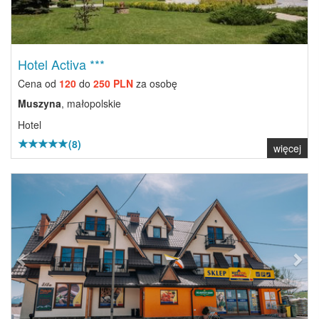
Hotel Activa ***
Cena od
120
do
250 PLN
za osobę
Muszyna
, małopolskie
Hotel
(8)
więcej
Previous
Next