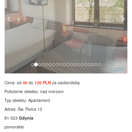
Cena: od
40
do
120 PLN
za osobo/dobę
Położenie obiektu:
nad morzem
Typ obiektu:
Apartament
Adres: Św. Piotra 13
81-523
Gdynia
pomorskie