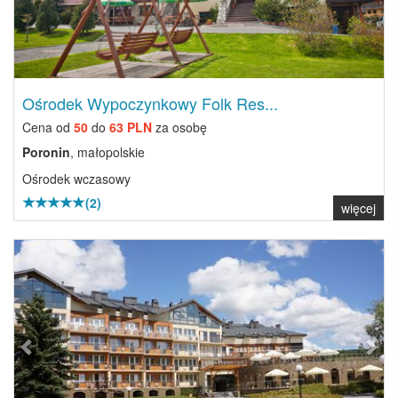
Ośrodek Wypoczynkowy Folk Res...
Cena od
50
do
63 PLN
za osobę
Poronin
, małopolskie
Ośrodek wczasowy
(2)
więcej
Previous
Next