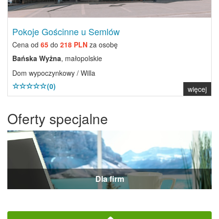
Pokoje Gościnne u Semlów
Cena od
65
do
218 PLN
za osobę
Bańska Wyżna
, małopolskie
Dom wypoczynkowy / Willa
(0)
więcej
Oferty specjalne
Dla firm