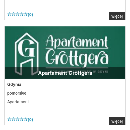
(0)
więcej
Apartament Grottgera
Gdynia
pomorskie
Apartament
(0)
więcej