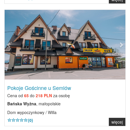
Previous
Next
Pokoje Gościnne u Semlów
Cena od
65
do
218 PLN
za osobę
Bańska Wyżna
, małopolskie
Dom wypoczynkowy / Willa
(0)
więcej