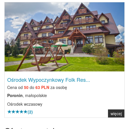
Previous
Next
Ośrodek Wypoczynkowy Folk Res...
Cena od
50
do
63 PLN
za osobę
Poronin
, małopolskie
Ośrodek wczasowy
(2)
więcej