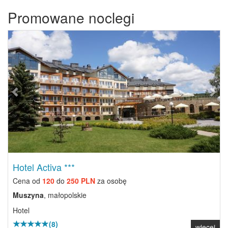
Promowane noclegi
Previous
Next
Hotel Activa ***
Cena od
120
do
250 PLN
za osobę
Muszyna
, małopolskie
Hotel
(8)
więcej