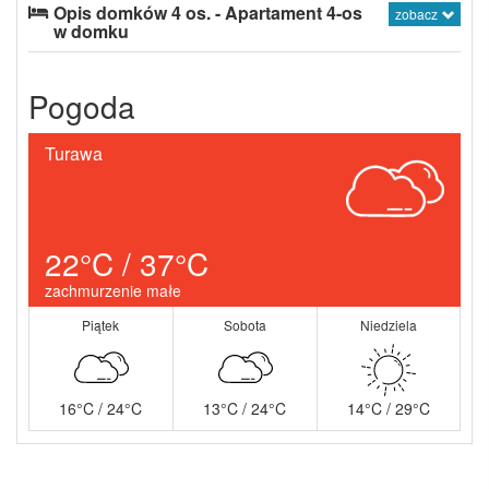
Opis domków 4 os. - Apartament 4-os
zobacz
w domku
Pogoda
Turawa
22°C / 37°C
zachmurzenie małe
Piątek
Sobota
Niedziela
16°C / 24°C
13°C / 24°C
14°C / 29°C