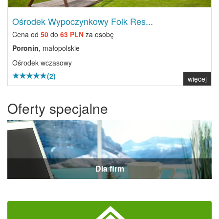
Ośrodek Wypoczynkowy Folk Res...
Cena od
50
do
63 PLN
za osobę
Poronin
, małopolskie
Ośrodek wczasowy
(2)
więcej
Oferty specjalne
Dla firm