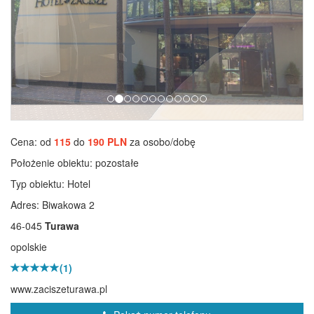
Cena: od
115
do
190 PLN
za osobo/dobę
Położenie obiektu:
pozostałe
Typ obiektu:
Hotel
Adres: Biwakowa 2
46-045
Turawa
opolskie
(1)
www.zaciszeturawa.pl