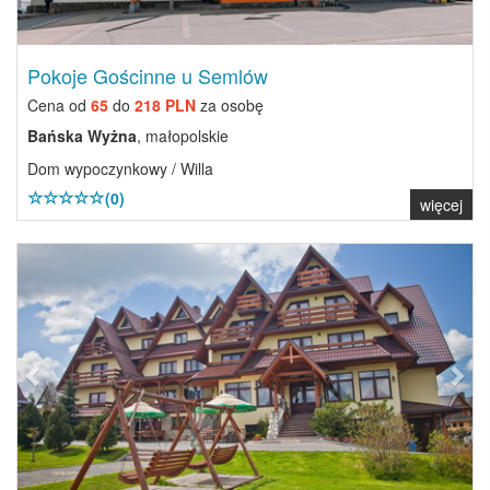
Pokoje Gościnne u Semlów
Cena od
65
do
218 PLN
za osobę
Bańska Wyżna
, małopolskie
Dom wypoczynkowy / Willa
(0)
więcej
Previous
Next