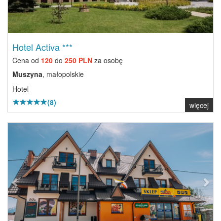
Hotel Activa ***
Cena od
120
do
250 PLN
za osobę
Muszyna
, małopolskie
Hotel
(8)
więcej
Previous
Next