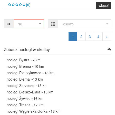
(0)
więcej
10
losowo
1
2
3
4
»
Zobacz noclegi w okolicy
noclegi Bystra ~7 km
noclegi Brenna ~10 km
noclegi Pietrzykowice ~13 km
noclegi Bierna ~13 km
noclegi Zarzecze ~13 km
noclegi Bielsko-Biała ~15 km
noclegi Żywiec ~16 km
noclegi Tresna ~17 km
noclegi Węgierska Górka ~18 km