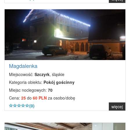
Magdalenka
Miejscowość:
Szczyrk
, śląskie
Kategoria obiektu:
Pokój gościnny
Miejsc noclegowych:
70
Cena:
25
do
60 PLN
za osobo/dobę
(0)
więcej