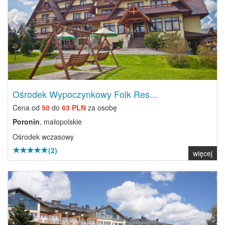
Ośrodek Wypoczynkowy Folk Res...
Cena od
50
do
63 PLN
za osobę
Poronin
, małopolskie
Ośrodek wczasowy
(2)
więcej
Previous
Next