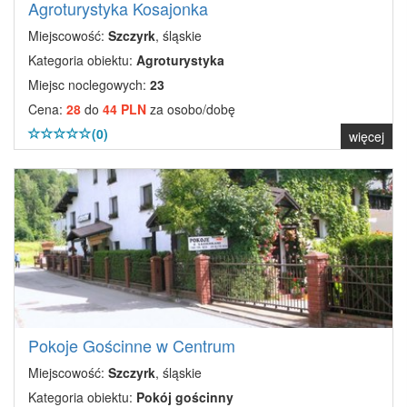
Agroturystyka Kosajonka
Miejscowość:
Szczyrk
, śląskie
Kategoria obiektu:
Agroturystyka
Miejsc noclegowych:
23
Cena:
28
do
44 PLN
za osobo/dobę
(0)
więcej
Pokoje Gościnne w Centrum
Miejscowość:
Szczyrk
, śląskie
Kategoria obiektu:
Pokój gościnny