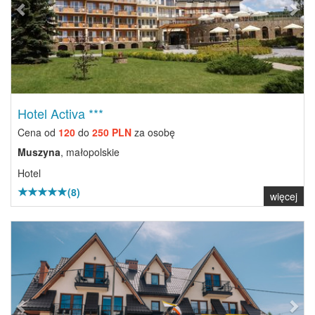
Hotel Activa ***
Cena od
120
do
250 PLN
za osobę
Muszyna
, małopolskie
Hotel
(8)
więcej
Previous
Next