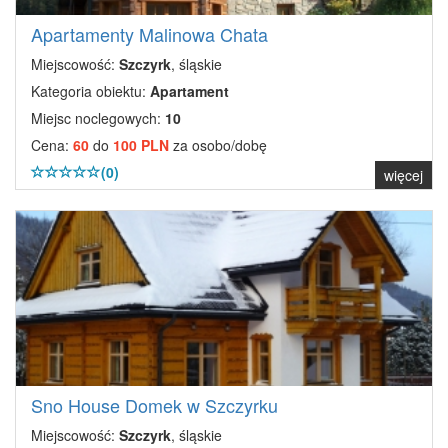
Apartamenty Malinowa Chata
Miejscowość:
Szczyrk
, śląskie
Kategoria obiektu:
Apartament
Miejsc noclegowych:
10
Cena:
60
do
100 PLN
za osobo/dobę
(0)
więcej
Sno House Domek w Szczyrku
Miejscowość:
Szczyrk
, śląskie