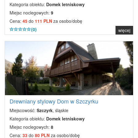
Kategoria obiektu:
Domek letniskowy
Miejsc noclegowych:
9
Cena:
45
do
111 PLN
za osobo/dobę
(0)
więcej
Drewniany stylowy Dom w Szczyrku
Miejscowość:
Szczyrk
, śląskie
Kategoria obiektu:
Domek letniskowy
Miejsc noclegowych:
8
Cena:
33
do
80 PLN
za osobo/dobę