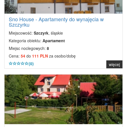
Sno House - Apartamenty do wynajęcia w
Szczyrku
Miejscowość:
Szczyrk
, śląskie
Kategoria obiektu:
Apartament
Miejsc noclegowych:
8
Cena:
54
do
111 PLN
za osobo/dobę
(0)
więcej