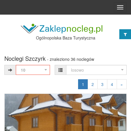
Toggl
navig
Ogólnopolska Baza Turystyczna
Noclegi Szczyrk
- znaleziono 36 noclegów
10
losowo
1
2
3
4
»