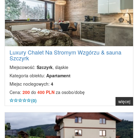
Luxury Chalet Na Stromym Wzgórzu & sauna
Szczyrk
Miejscowość:
Szczyrk
, śląskie
Kategoria obiektu:
Apartament
Miejsc noclegowych:
4
Cena:
200
do
400 PLN
za osobo/dobę
(0)
więcej