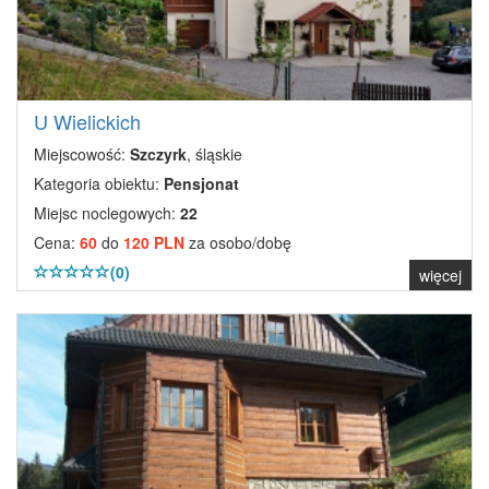
U Wielickich
Miejscowość:
Szczyrk
, śląskie
Kategoria obiektu:
Pensjonat
Miejsc noclegowych:
22
Cena:
60
do
120 PLN
za osobo/dobę
(0)
więcej