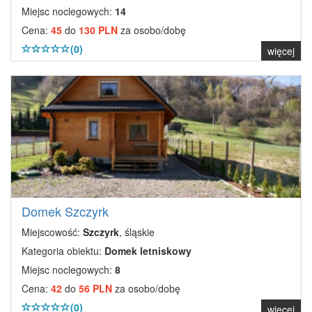
Miejsc noclegowych:
14
Cena:
45
do
130 PLN
za osobo/dobę
(0)
więcej
Domek Szczyrk
Miejscowość:
Szczyrk
, śląskie
Kategoria obiektu:
Domek letniskowy
Miejsc noclegowych:
8
Cena:
42
do
56 PLN
za osobo/dobę
(0)
więcej