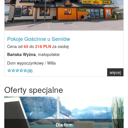
Pokoje Gościnne u Semlów
Cena od
65
do
218 PLN
za osobę
Bańska Wyżna
, małopolskie
Dom wypoczynkowy / Willa
(0)
więcej
Oferty specjalne
Dla firm