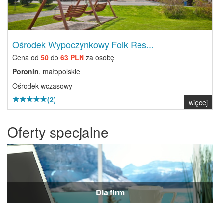
Ośrodek Wypoczynkowy Folk Res...
Cena od
50
do
63 PLN
za osobę
Poronin
, małopolskie
Ośrodek wczasowy
(2)
więcej
Oferty specjalne
Dla firm