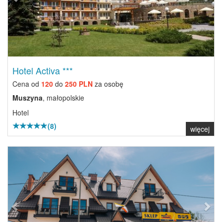
Hotel Activa ***
Cena od
120
do
250 PLN
za osobę
Muszyna
, małopolskie
Hotel
(8)
więcej
Previous
Next