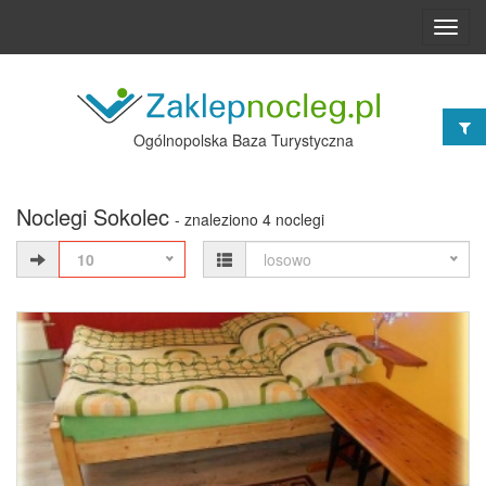
Toggl
navig
Ogólnopolska Baza Turystyczna
Noclegi Sokolec
- znaleziono 4 noclegi
10
losowo