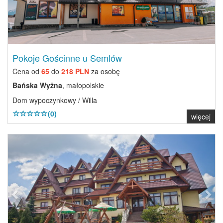
Pokoje Gościnne u Semlów
Cena od
65
do
218 PLN
za osobę
Bańska Wyżna
, małopolskie
Dom wypoczynkowy / Willa
(0)
więcej
Previous
Next