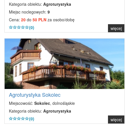
Kategoria obiektu:
Agroturystyka
Miejsc noclegowych:
9
Cena:
20
do
50 PLN
za osobo/dobę
(0)
więcej
Agroturystyka Sokolec
Miejscowość:
Sokolec
, dolnośląskie
Kategoria obiektu:
Agroturystyka
(0)
więcej