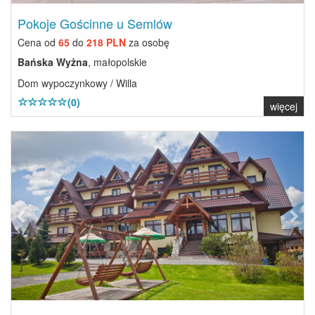
Pokoje Gościnne u Semlów
Cena od
65
do
218 PLN
za osobę
Bańska Wyżna
, małopolskie
Dom wypoczynkowy / Willa
(0)
więcej
Previous
Next