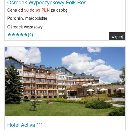
Ośrodek Wypoczynkowy Folk Res...
Cena od
50
do
63 PLN
za osobę
Poronin
, małopolskie
Ośrodek wczasowy
(2)
więcej
Previous
Next
Hotel Activa ***