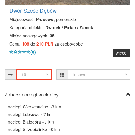
Dwór Sześć Dębów
Miejscowość:
Prusewo
, pomorskie
Kategoria obiektu:
Dworek / Pałac / Zamek
Miejsc noclegowych:
35
Cena:
108
do
210 PLN
za osobo/dobę
(0)
więcej
10
losowo
Zobacz noclegi w okolicy
noclegi Wierzchucino ~3 km
noclegi Lubkowo ~7 km
noclegi Białogóra ~7 km
noclegi Strzebielinko ~8 km