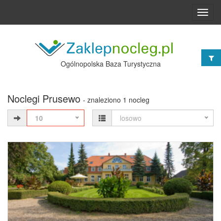
Toggl
navig
Ogólnopolska Baza Turystyczna
Noclegi Prusewo
- znaleziono 1 nocleg
10
losowo