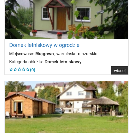
Domek letniskowy w ogrodzie
Miejscowość:
Mrągowo
, warmińsko-mazurskie
Kategoria obiektu:
Domek letniskowy
(0)
więcej