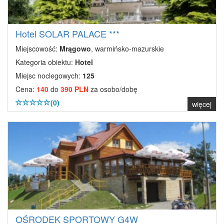
Hotel SOLAR PALACE ***
Miejscowość:
Mrągowo
, warmińsko-mazurskie
Kategoria obiektu:
Hotel
Miejsc noclegowych:
125
Cena:
140
do
390 PLN
za osobo/dobę
(0)
więcej
OŚRODEK SPORTOWY G4W