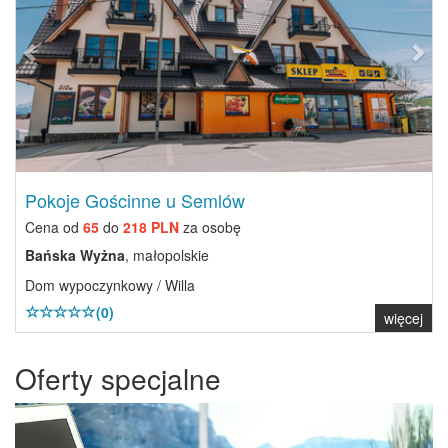
Pokoje Gościnne u Semlów
Cena od
65
do
218 PLN
za osobę
Bańska Wyżna
, małopolskie
Dom wypoczynkowy / Willa
(0)
więcej
Oferty specjalne