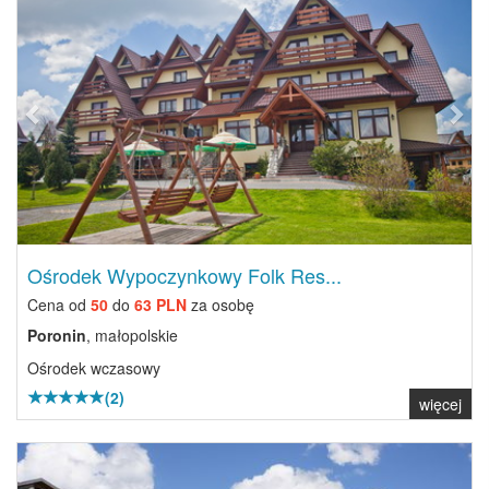
Ośrodek Wypoczynkowy Folk Res...
Cena od
50
do
63 PLN
za osobę
Poronin
, małopolskie
Ośrodek wczasowy
(2)
więcej
Previous
Next