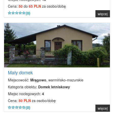
Cena:
50
do
65 PLN
za osobo/dobę
(0)
więcej
Mały domek
Miejscowość:
Mrągowo
, warmińsko-mazurskie
Kategoria obiektu:
Domek letniskowy
Miejsc noclegowych:
4
Cena:
50 PLN
za osobo/dobę
(0)
więcej