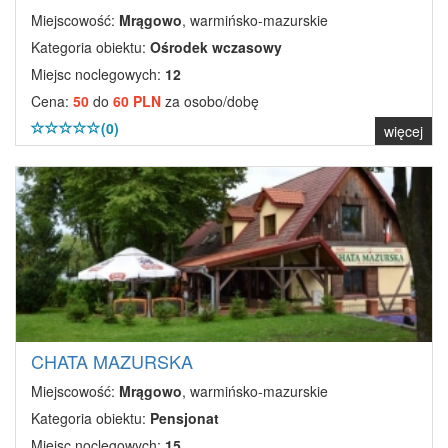
Miejscowość:
Mrągowo
, warmińsko-mazurskie
Kategoria obiektu:
Ośrodek wczasowy
Miejsc noclegowych:
12
Cena:
50
do
60 PLN
za osobo/dobę
(0)
więcej
CHATA MAZURSKA
Miejscowość:
Mrągowo
, warmińsko-mazurskie
Kategoria obiektu:
Pensjonat
Miejsc noclegowych:
15