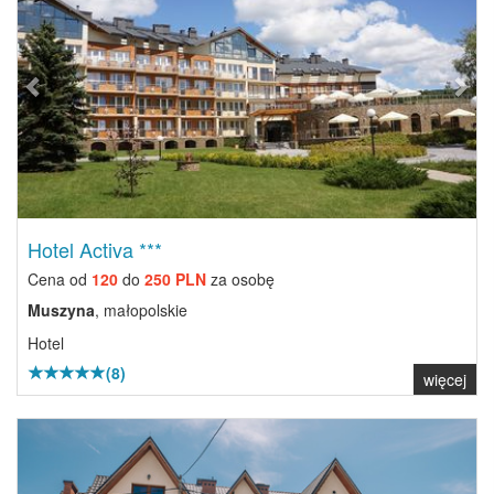
Hotel Activa ***
Cena od
120
do
250 PLN
za osobę
Muszyna
, małopolskie
Hotel
(8)
więcej
Previous
Next