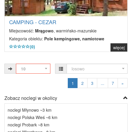
CAMPING - CEZAR
Miejscowość:
Mrągowo
, warmińsko-mazurskie
Kategoria obiektu:
Pole kempingowe, namiotowe
(0)
więcej
10
losowo
1
2
3
...
7
»
Zobacz noclegi w okolicy
noclegi Młynowo ~3 km
noclegi Polska Wieś ~6 km
noclegi Probark ~8 km