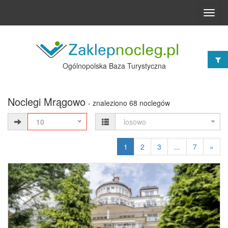
Toggl
navig
Ogólnopolska Baza Turystyczna
Noclegi Mrągowo
- znaleziono 68 noclegów
10
losowo
1
2
3
...
7
»