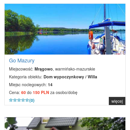
Go Mazury
Miejscowość:
Mrągowo
, warmińsko-mazurskie
Kategoria obiektu:
Dom wypoczynkowy / Willa
Miejsc noclegowych:
14
Cena:
60
do
150 PLN
za osobo/dobę
(0)
więcej