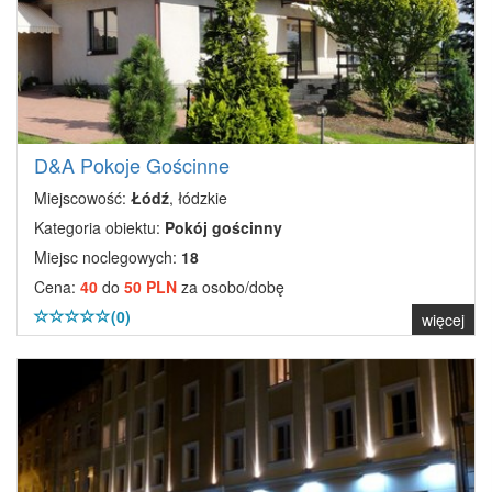
D&A Pokoje Gościnne
Miejscowość:
Łódź
, łódzkie
Kategoria obiektu:
Pokój gościnny
Miejsc noclegowych:
18
Cena:
40
do
50 PLN
za osobo/dobę
(0)
więcej