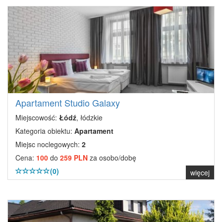
Apartament Studio Galaxy
Miejscowość:
Łódź
, łódzkie
Kategoria obiektu:
Apartament
Miejsc noclegowych:
2
Cena:
100
do
259 PLN
za osobo/dobę
(0)
więcej