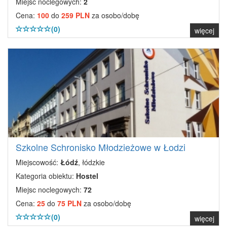
Miejsc noclegowych:
2
Cena:
100
do
259 PLN
za osobo/dobę
(0)
więcej
Szkolne Schronisko Młodzieżowe w Łodzi
Miejscowość:
Łódź
, łódzkie
Kategoria obiektu:
Hostel
Miejsc noclegowych:
72
Cena:
25
do
75 PLN
za osobo/dobę
(0)
więcej