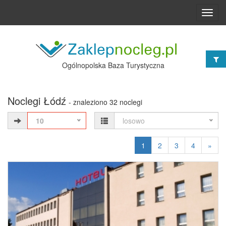
Toggl
navig
Ogólnopolska Baza Turystyczna
Noclegi Łódź
- znaleziono 32 noclegi
10
losowo
1
2
3
4
»