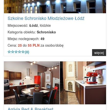
Szkolne Schronisko Młodzieżowe Łódź
Miejscowość:
Łódź
, łódzkie
Kategoria obiektu:
Schronisko
Miejsc noclegowych:
49
Cena:
25
do
55 PLN
za osobo/dobę
(0)
więcej
Arrivia Bed & Breakfast