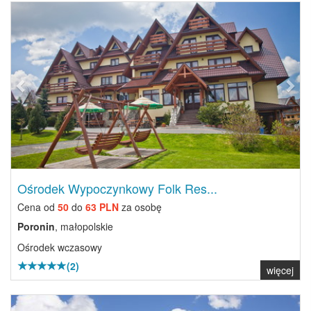
Previous
Next
Ośrodek Wypoczynkowy Folk Res...
Cena od
50
do
63 PLN
za osobę
Poronin
, małopolskie
Ośrodek wczasowy
(2)
więcej
Previous
Next