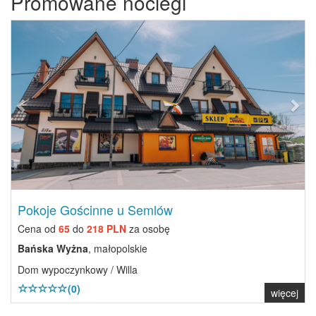
Promowane noclegi
Previous
Next
Pokoje Gościnne u Semlów
Cena od
65
do
218 PLN
za osobę
Bańska Wyżna
, małopolskie
Dom wypoczynkowy / Willa
(0)
więcej