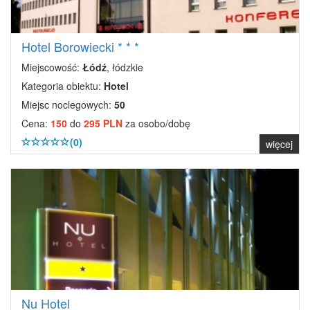
Hotel Borowiecki * * *
Miejscowość:
Łódź
, łódzkie
Kategoria obiektu:
Hotel
Miejsc noclegowych:
50
Cena:
150
do
295 PLN
za osobo/dobę
(0)
więcej
Nu Hotel