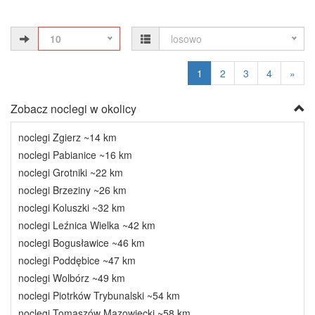
10
losowo
1
2
3
4
»
Zobacz noclegi w okolicy
noclegi Zgierz ~14 km
noclegi Pabianice ~16 km
noclegi Grotniki ~22 km
noclegi Brzeziny ~26 km
noclegi Koluszki ~32 km
noclegi Leźnica Wielka ~42 km
noclegi Bogusławice ~46 km
noclegi Poddębice ~47 km
noclegi Wolbórz ~49 km
noclegi Piotrków Trybunalski ~54 km
noclegi Tomaszów Mazowiecki ~58 km