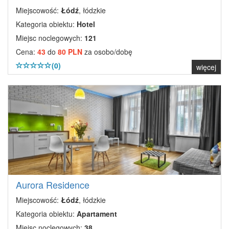
Miejscowość:
Łódź
, łódzkie
Kategoria obiektu:
Hotel
Miejsc noclegowych:
121
Cena:
43
do
80 PLN
za osobo/dobę
(0)
więcej
Aurora Residence
Miejscowość:
Łódź
, łódzkie
Kategoria obiektu:
Apartament
Miejsc noclegowych:
38