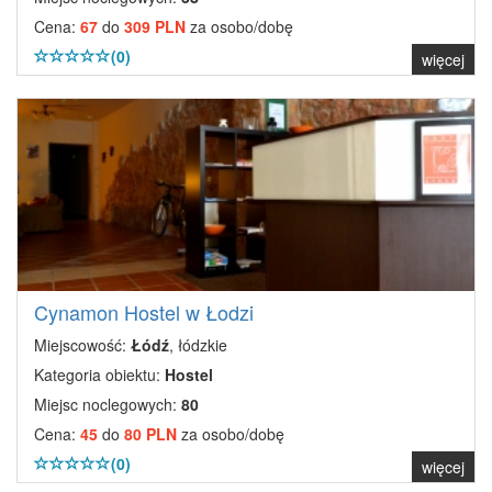
Cena:
67
do
309 PLN
za osobo/dobę
(0)
więcej
Cynamon Hostel w Łodzi
Miejscowość:
Łódź
, łódzkie
Kategoria obiektu:
Hostel
Miejsc noclegowych:
80
Cena:
45
do
80 PLN
za osobo/dobę
(0)
więcej