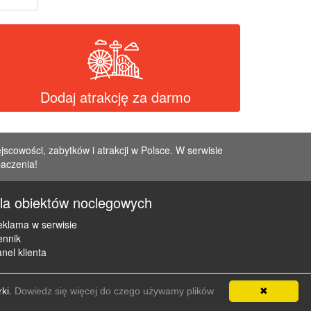
Dodaj atrakcję za darmo
jscowości, zabytków i atrakcji w Polsce. W serwisie
baczenia!
la obiektów noclegowych
klama w serwisie
ennik
nel klienta
rki.
Dowiedz się więcej do czego używamy plików
✖
e