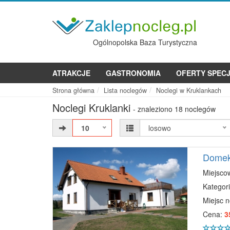
Ogólnopolska Baza Turystyczna
ATRAKCJE
GASTRONOMIA
OFERTY SPEC
Strona główna
Lista noclegów
Noclegi w Kruklankach
Noclegi Kruklanki
- znaleziono 18 noclegów
10
losowo
Domek 
Miejsco
Kategori
Miejsc 
Cena:
3