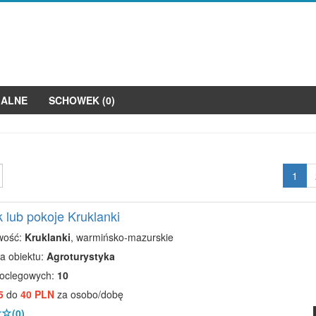
JALNE
SCHOWEK (
0
)
1
lub pokoje Kruklanki
wość:
Kruklanki
, warmińsko-mazurskie
a obiektu:
Agroturystyka
noclegowych:
10
5
do
40 PLN
za osobo/dobę
(0)