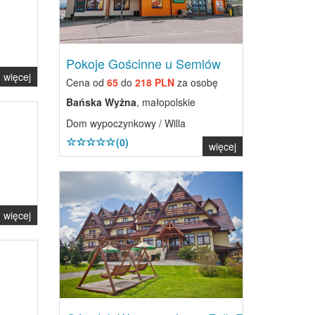
Pokoje Gościnne u Semlów
więcej
Cena od
65
do
218 PLN
za osobę
Bańska Wyżna
, małopolskie
Dom wypoczynkowy / Willa
(0)
więcej
Previous
Next
więcej