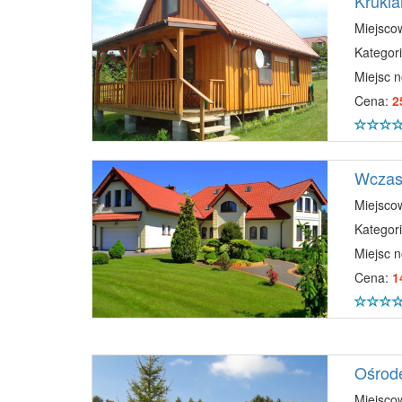
Krukl
Miejsco
Kategori
Miejsc 
Cena:
2
Wczas
Miejsco
Kategori
Miejsc 
Cena:
1
Ośrod
Miejsco