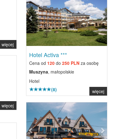
więcej
Hotel Activa ***
Cena od
120
do
250 PLN
za osobę
Muszyna
, małopolskie
Hotel
(8)
więcej
Previous
Next
więcej