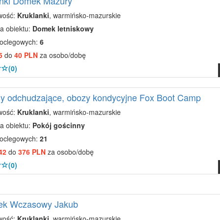
anki Domek Mazury
wość:
Kruklanki
, warmińsko-mazurskie
a obiektu:
Domek letniskowy
noclegowych:
6
5
do
40 PLN
za osobo/dobę
(0)
y odchudzające, obozy kondycyjne Fox Boot Camp
wość:
Kruklanki
, warmińsko-mazurskie
a obiektu:
Pokój gościnny
noclegowych:
21
42
do
376 PLN
za osobo/dobę
(0)
ek Wczasowy Jakub
wość:
Kruklanki
, warmińsko-mazurskie