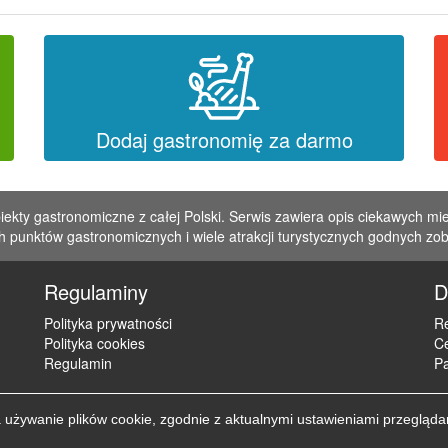
Dodaj gastronomię za darmo
iekty gastronomiczne z całej Polski. Serwis zawiera opis ciekawych mie
 punktów gastronomicznych i wiele atrakcji turystycznych godnych zo
Regulaminy
D
Polityka prywatności
Re
Polityka cookies
C
Regulamin
Pa
żywanie plików cookie, zgodnie z aktualnymi ustawieniami przegląda
Copyright © 2012 - 2026 ZaklepNocleg.pl. Wszystkie prawa zastrzeżon