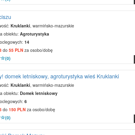
ciszu
wość:
Kruklanki
, warmińsko-mazurskie
a obiektu:
Agroturystyka
noclegowych:
14
3
do
55 PLN
za osobo/dobę
(0)
! domek letniskowy, agroturystyka wieś Kruklanki
wość:
Kruklanki
, warmińsko-mazurskie
a obiektu:
Domek letniskowy
noclegowych:
6
5
do
150 PLN
za osobo/dobę
(0)