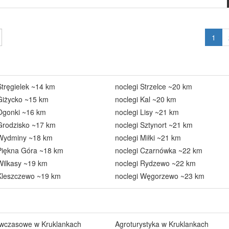
1
Stręgielek ~14 km
noclegi Strzelce ~20 km
Giżycko ~15 km
noclegi Kal ~20 km
 Ogonki ~16 km
noclegi Lisy ~21 km
Grodzisko ~17 km
noclegi Sztynort ~21 km
 Wydminy ~18 km
noclegi Miłki ~21 km
Piękna Góra ~18 km
noclegi Czarnówka ~22 km
Wilkasy ~19 km
noclegi Rydzewo ~22 km
 Kleszczewo ~19 km
noclegi Węgorzewo ~23 km
 wczasowe w Kruklankach
Agroturystyka w Kruklankach