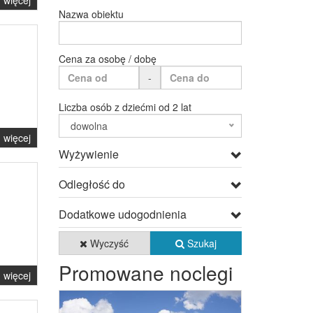
więcej
Nazwa obiektu
Cena za osobę / dobę
-
Liczba osób z dziećmi od 2 lat
dowolna
więcej
Wyżywienie
Odległość do
Dodatkowe udogodnienia
Wyczyść
Szukaj
Promowane noclegi
więcej
Previous
Next