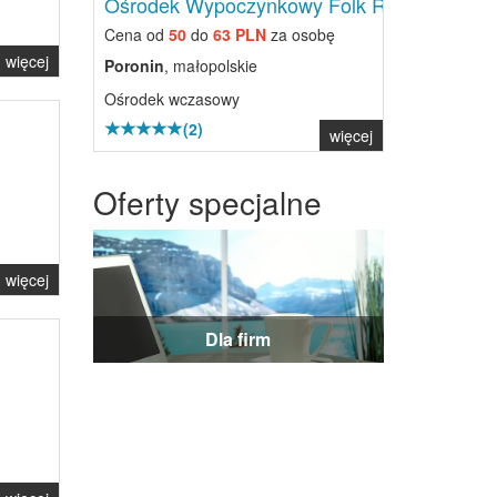
Ośrodek Wypoczynkowy Folk Res...
Cena od
50
do
63 PLN
za osobę
więcej
Poronin
, małopolskie
Ośrodek wczasowy
(2)
więcej
Oferty specjalne
więcej
Dla firm