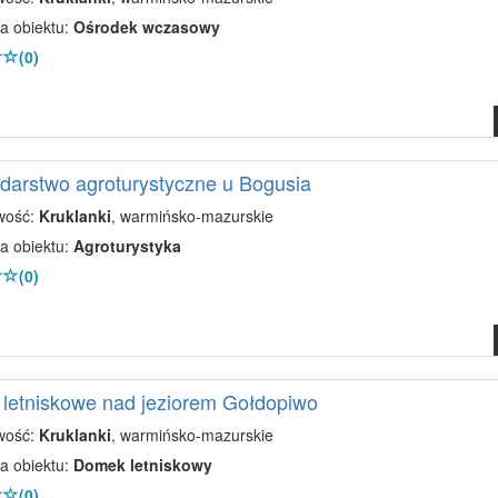
a obiektu:
Ośrodek wczasowy
(0)
arstwo agroturystyczne u Bogusia
wość:
Kruklanki
, warmińsko-mazurskie
a obiektu:
Agroturystyka
(0)
letniskowe nad jeziorem Gołdopiwo
wość:
Kruklanki
, warmińsko-mazurskie
a obiektu:
Domek letniskowy
(0)