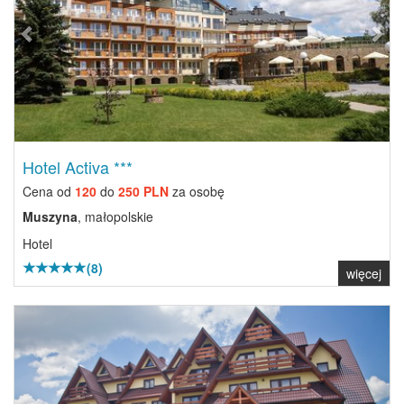
Hotel Activa ***
Cena od
120
do
250 PLN
za osobę
Muszyna
, małopolskie
Hotel
(8)
więcej
Previous
Next