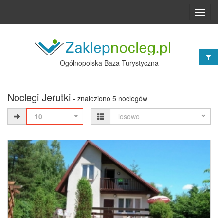
Toggl
navig
Ogólnopolska Baza Turystyczna
Noclegi Jerutki
- znaleziono 5 noclegów
10
losowo