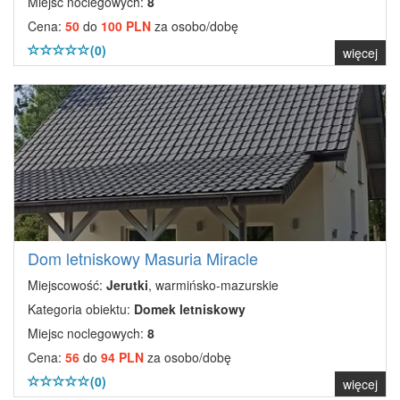
Miejsc noclegowych:
8
Cena:
50
do
100 PLN
za osobo/dobę
(0)
więcej
Dom letniskowy Masuria Miracle
Miejscowość:
Jerutki
, warmińsko-mazurskie
Kategoria obiektu:
Domek letniskowy
Miejsc noclegowych:
8
Cena:
56
do
94 PLN
za osobo/dobę
(0)
więcej