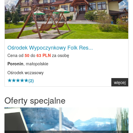
Ośrodek Wypoczynkowy Folk Res...
Cena od
50
do
63 PLN
za osobę
Poronin
, małopolskie
Ośrodek wczasowy
(2)
więcej
Oferty specjalne