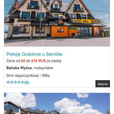
Pokoje Gościnne u Semlów
Cena od
65
do
218 PLN
za osobę
Bańska Wyżna
, małopolskie
Dom wypoczynkowy / Willa
(0)
więcej
Previous
Next