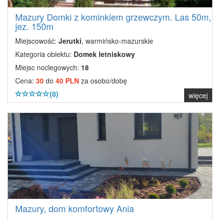
Mazury Domki z kominkiem grzewczym. Las 50m,
jez. 150m
Miejscowość:
Jerutki
, warmińsko-mazurskie
Kategoria obiektu:
Domek letniskowy
Miejsc noclegowych:
18
Cena:
30
do
40 PLN
za osobo/dobę
(0)
więcej
Mazury, dom komfortowy Ania