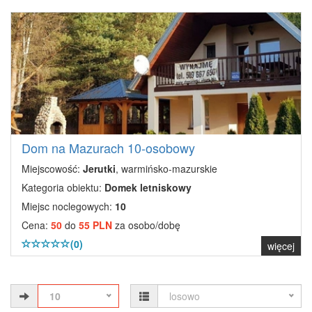
Dom na Mazurach 10-osobowy
Miejscowość:
Jerutki
, warmińsko-mazurskie
Kategoria obiektu:
Domek letniskowy
Miejsc noclegowych:
10
Cena:
50
do
55 PLN
za osobo/dobę
(0)
więcej
10
losowo