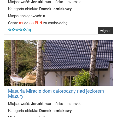
Miejscowość:
Jerutki
, warmińsko-mazurskie
Kategoria obiektu:
Domek letniskowy
Miejsc noclegowych:
8
Cena:
81
do
88 PLN
za osobo/dobę
(0)
więcej
Masuria Miracle dom całoroczny nad jeziorem
Mazury
Miejscowość:
Jerutki
, warmińsko-mazurskie
Kategoria obiektu:
Domek letniskowy