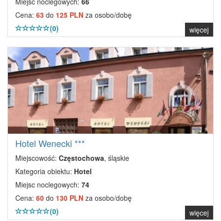
Miejsc noclegowych:
66
Cena:
63
do
125 PLN
za osobo/dobę
(0)
więcej
Hotel Wenecki ***
Miejscowość:
Częstochowa
, śląskie
Kategoria obiektu:
Hotel
Miejsc noclegowych:
74
Cena:
60
do
130 PLN
za osobo/dobę
(0)
więcej