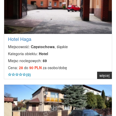
Hotel Haga
Miejscowość:
Częstochowa
, śląskie
Kategoria obiektu:
Hotel
Miejsc noclegowych:
69
Cena:
28
do
90 PLN
za osobo/dobę
(0)
więcej