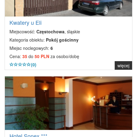
Kwatery u Eli
Miejscowość:
Częstochowa
, śląskie
Kategoria obiektu:
Pokój gościnny
Miejsc noclegowych:
6
Cena:
35
do
50 PLN
za osobo/dobę
(0)
więcej
Hotel Sonex ***