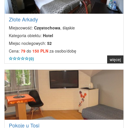
Złote Arkady
Miejscowość:
Częstochowa
, śląskie
Kategoria obiektu:
Hotel
Miejsc noclegowych:
52
Cena:
79
do
150 PLN
za osobo/dobę
(0)
więcej
Pokoje u Tosi