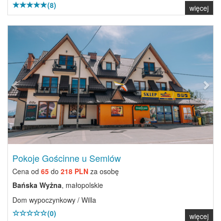
(8)
więcej
Previous
Next
Pokoje Gościnne u Semlów
Cena od
65
do
218 PLN
za osobę
Bańska Wyżna
, małopolskie
Dom wypoczynkowy / Willa
(0)
więcej