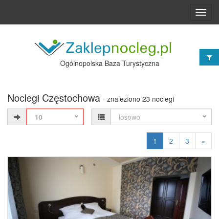
Toggl
navig
Ogólnopolska Baza Turystyczna
Noclegi Częstochowa
- znaleziono 23 noclegi
10
losowo
1
2
3
»