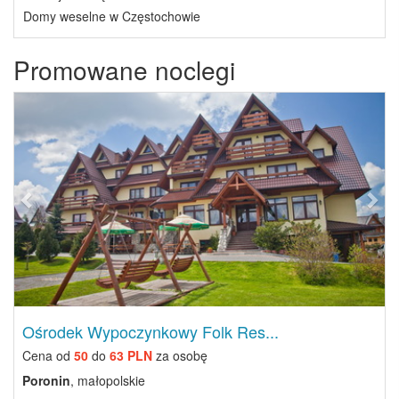
Domy weselne w Częstochowie
Promowane noclegi
Previous
Next
Ośrodek Wypoczynkowy Folk Res...
Cena od
50
do
63 PLN
za osobę
Poronin
, małopolskie