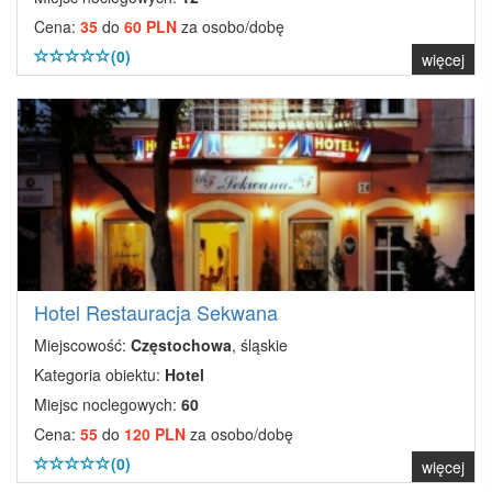
Cena:
35
do
60 PLN
za osobo/dobę
(0)
więcej
Hotel Restauracja Sekwana
Miejscowość:
Częstochowa
, śląskie
Kategoria obiektu:
Hotel
Miejsc noclegowych:
60
Cena:
55
do
120 PLN
za osobo/dobę
(0)
więcej