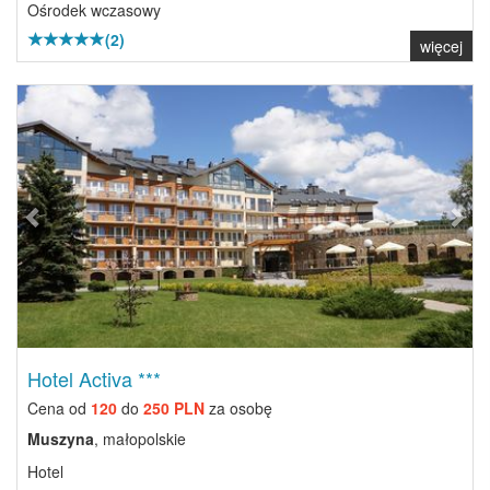
Ośrodek wczasowy
(2)
więcej
Previous
Next
Hotel Activa ***
Cena od
120
do
250 PLN
za osobę
Muszyna
, małopolskie
Hotel