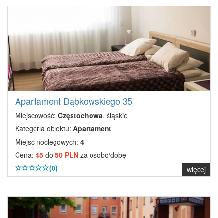
Apartament Dąbkowskiego 35
Miejscowość:
Częstochowa
, śląskie
Kategoria obiektu:
Apartament
Miejsc noclegowych:
4
Cena:
45
do
50 PLN
za osobo/dobę
(0)
więcej