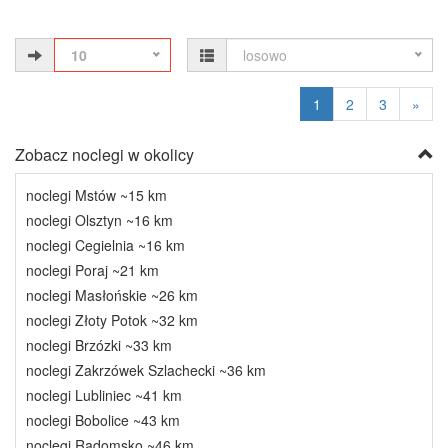
10
losowo
1
2
3
»
Zobacz noclegi w okolicy
noclegi Mstów ~15 km
noclegi Olsztyn ~16 km
noclegi Cegielnia ~16 km
noclegi Poraj ~21 km
noclegi Masłońskie ~26 km
noclegi Złoty Potok ~32 km
noclegi Brzózki ~33 km
noclegi Zakrzówek Szlachecki ~36 km
noclegi Lubliniec ~41 km
noclegi Bobolice ~43 km
noclegi Radomsko ~46 km