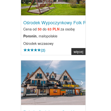
Ośrodek Wypoczynkowy Folk Res...
Cena od
50
do
63 PLN
za osobę
Poronin
, małopolskie
Ośrodek wczasowy
(2)
więcej
Previous
Next