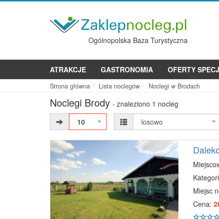
Ogólnopolska Baza Turystyczna
ATRAKCJE
GASTRONOMIA
OFERTY SPEC
Strona główna
Lista noclegów
Noclegi w Brodach
Noclegi Brody
- znaleziono 1 nocleg
10
losowo
Daleko
Miejsco
Kategori
Miejsc 
Cena:
2