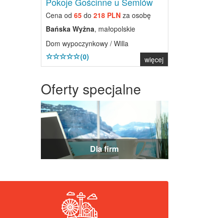
Pokoje Gościnne u Semlów
Cena od
65
do
218 PLN
za osobę
Bańska Wyżna
, małopolskie
Dom wypoczynkowy / Willa
(0)
więcej
Oferty specjalne
Dla firm