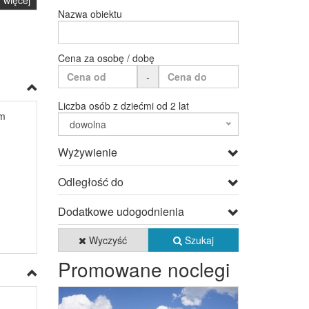
więcej
Nazwa obiektu
Cena za osobę / dobę
-
Liczba osób z dziećmi od 2 lat
km
dowolna
Wyżywienie
Odległość do
Dodatkowe udogodnienia
Wyczyść
Szukaj
Promowane noclegi
Previous
Next