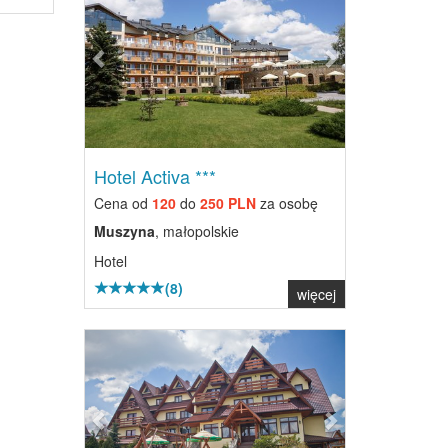
Hotel Activa ***
Cena od
120
do
250 PLN
za osobę
Muszyna
, małopolskie
Hotel
(8)
więcej
Previous
Next