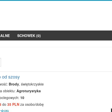
JALNE
SCHOWEK (
0
)
 od szosy
wość:
Brody
, świętokrzyskie
a obiektu:
Agroturystyka
noclegowych:
10
8
do
35 PLN
za osobo/dobę
(0)