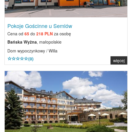
Pokoje Gościnne u Semlów
Cena od
65
do
218 PLN
za osobę
Bańska Wyżna
, małopolskie
Dom wypoczynkowy / Willa
(0)
więcej
Previous
Next