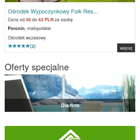
Ośrodek Wypoczynkowy Folk Res...
Cena od
50
do
63 PLN
za osobę
Poronin
, małopolskie
Ośrodek wczasowy
(2)
więcej
Oferty specjalne
Dla firm