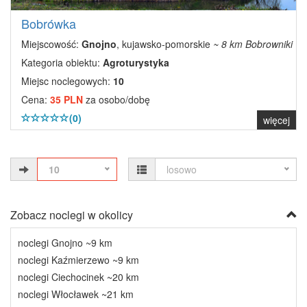
Bobrówka
Miejscowość:
Gnojno
, kujawsko-pomorskie
~ 8 km Bobrowniki
Kategoria obiektu:
Agroturystyka
Miejsc noclegowych:
10
Cena:
35 PLN
za osobo/dobę
(0)
więcej
10
losowo
Zobacz noclegi w okolicy
noclegi Gnojno ~9 km
noclegi Kaźmierzewo ~9 km
noclegi Ciechocinek ~20 km
noclegi Włocławek ~21 km