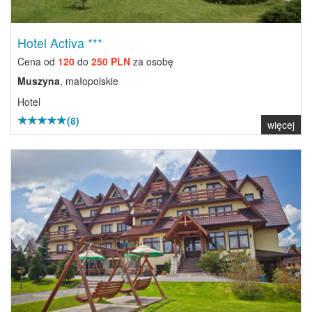
Hotel Activa ***
Cena od
120
do
250 PLN
za osobę
Muszyna
, małopolskie
Hotel
(8)
więcej
Previous
Next