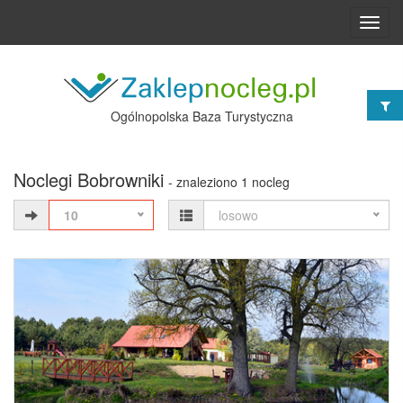
Toggl
navig
Ogólnopolska Baza Turystyczna
Noclegi Bobrowniki
- znaleziono 1 nocleg
10
losowo