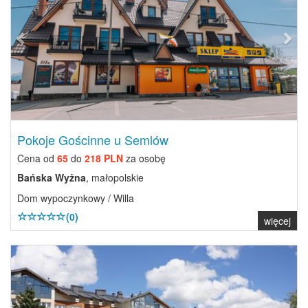
Pokoje Gościnne u Semlów
Cena od
65
do
218 PLN
za osobę
Bańska Wyżna
, małopolskie
Dom wypoczynkowy / Willa
(0)
więcej
Previous
Next