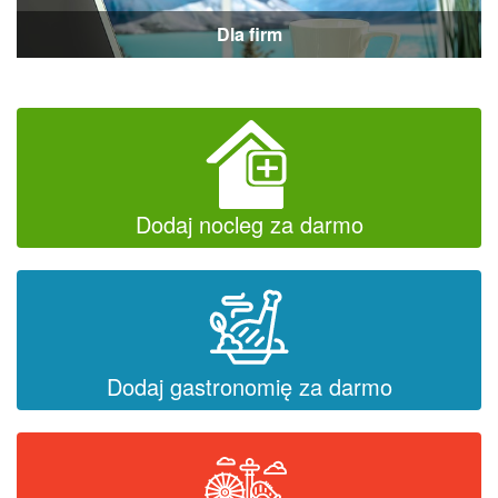
Dla firm
Dodaj nocleg za darmo
Dodaj gastronomię za darmo