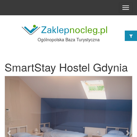
Toggl
navig
Ogólnopolska Baza Turystyczna
SmartStay Hostel Gdynia
Poprzednie
Nast