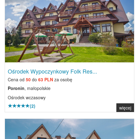
Ośrodek Wypoczynkowy Folk Res...
Cena od
50
do
63 PLN
za osobę
Poronin
, małopolskie
Ośrodek wczasowy
(2)
więcej
Previous
Next