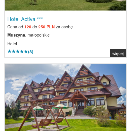
Hotel Activa ***
Cena od
120
do
250 PLN
za osobę
Muszyna
, małopolskie
Hotel
(8)
więcej
Previous
Next