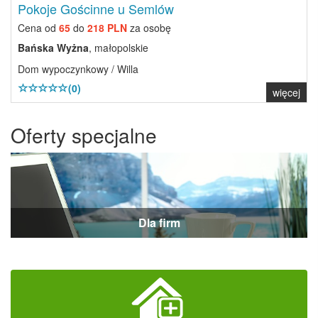
Pokoje Gościnne u Semlów
Cena od
65
do
218 PLN
za osobę
Bańska Wyżna
, małopolskie
Dom wypoczynkowy / Willa
(0)
więcej
Oferty specjalne
Dla firm