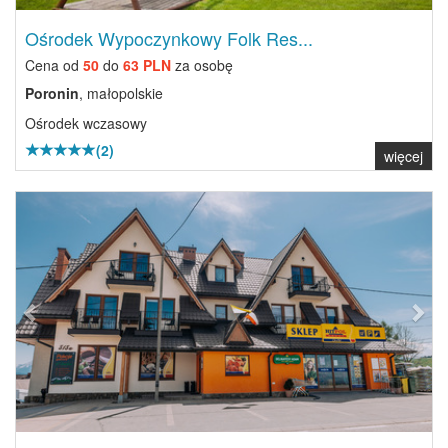
Ośrodek Wypoczynkowy Folk Res...
Cena od
50
do
63 PLN
za osobę
Poronin
, małopolskie
Ośrodek wczasowy
(2)
więcej
Previous
Next