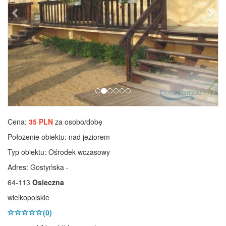
Cena:
35 PLN
za osobo/dobę
Położenie obiektu:
nad jeziorem
Typ obiektu:
Ośrodek wczasowy
Adres: Gostyńska -
64-113
Osieczna
wielkopolskie
(0)