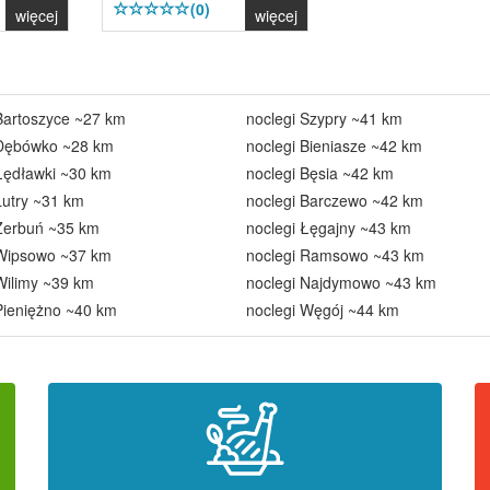
(0)
więcej
więcej
Bartoszyce ~27 km
noclegi Szypry ~41 km
 Dębówko ~28 km
noclegi Bieniasze ~42 km
Łędławki ~30 km
noclegi Bęsia ~42 km
Lutry ~31 km
noclegi Barczewo ~42 km
 Zerbuń ~35 km
noclegi Łęgajny ~43 km
 Wipsowo ~37 km
noclegi Ramsowo ~43 km
Wilimy ~39 km
noclegi Najdymowo ~43 km
Pieniężno ~40 km
noclegi Węgój ~44 km