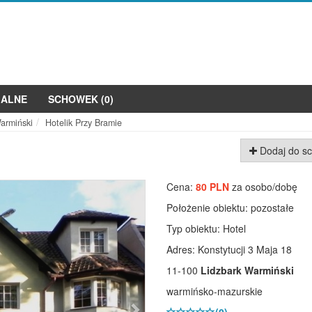
JALNE
SCHOWEK (
0
)
armiński
Hotelik Przy Bramie
Dodaj do s
Następne
Cena:
80 PLN
za osobo/dobę
Położenie obiektu:
pozostałe
Typ obiektu:
Hotel
Adres: Konstytucji 3 Maja 18
11-100
Lidzbark Warmiński
warmińsko-mazurskie