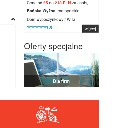
Cena od
65
do
218 PLN
za osobę
Bańska Wyżna
, małopolskie
Dom wypoczynkowy / Willa
(0)
więcej
Oferty specjalne
Dla firm