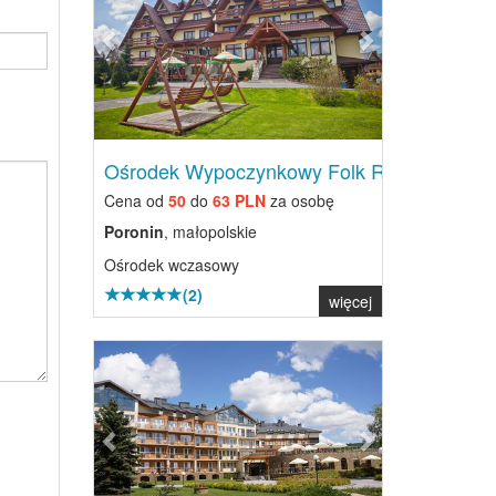
Ośrodek Wypoczynkowy Folk Res...
Cena od
50
do
63 PLN
za osobę
Poronin
, małopolskie
Ośrodek wczasowy
(2)
więcej
Previous
Next