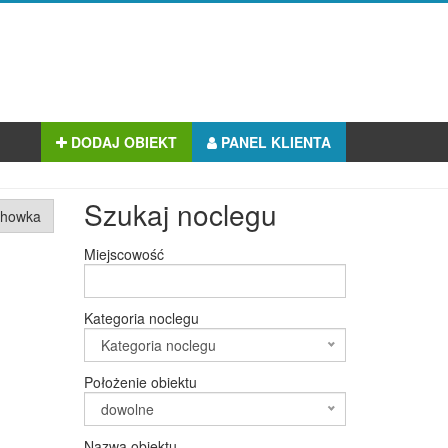
DODAJ OBIEKT
PANEL KLIENTA
Szukaj noclegu
chowka
Miejscowość
Kategoria noclegu
Kategoria noclegu
Położenie obiektu
dowolne
Nazwa obiektu