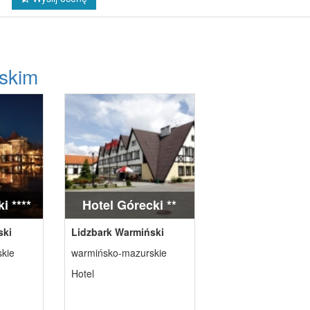
skim
i ****
Hotel Górecki **
ski
Lidzbark Warmiński
kie
warmińsko-mazurskie
Hotel