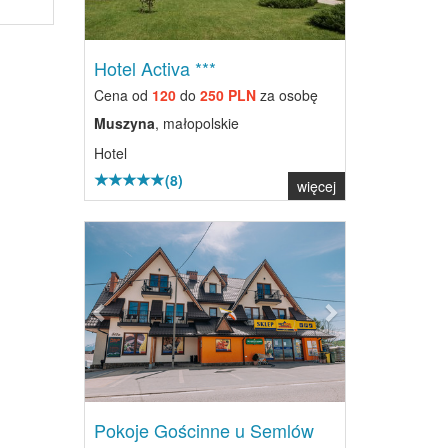
Hotel Activa ***
Cena od
120
do
250 PLN
za osobę
Muszyna
, małopolskie
Hotel
(8)
więcej
Previous
Next
Pokoje Gościnne u Semlów