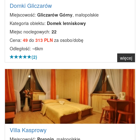
Domki Gliczarów
Miejscowość:
Gliczarów Górny
, małopolskie
Kategoria obiektu:
Domek letniskowy
Miejsc noclegowych:
22
Cena:
49
do
313 PLN
za osobo/dobę
Odległość: ~6km
(2)
więcej
Villa Kasprowy
Miejscowość:
Poronin
, małopolskie