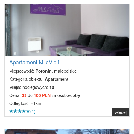
Apartament MiloVioli
Miejscowość:
Poronin
, małopolskie
Kategoria obiektu:
Apartament
Miejsc noclegowych:
10
Cena:
33
do
100 PLN
za osobo/dobę
Odległość: ~1km
(1)
więcej