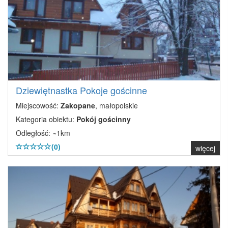
Dziewiętnastka Pokoje gościnne
Miejscowość:
Zakopane
, małopolskie
Kategoria obiektu:
Pokój gościnny
Odległość: ~1km
(0)
więcej