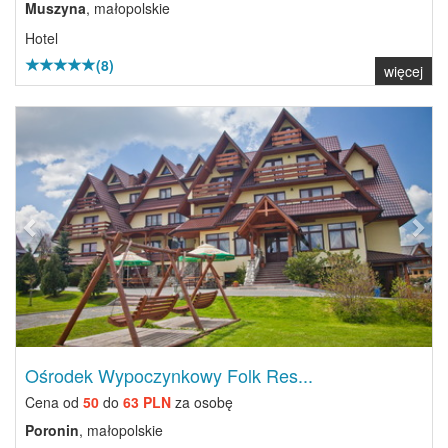
Muszyna
, małopolskie
Hotel
(8)
więcej
Previous
Next
Ośrodek Wypoczynkowy Folk Res...
Cena od
50
do
63 PLN
za osobę
Poronin
, małopolskie