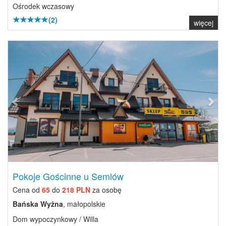
Ośrodek wczasowy
(2)
więcej
Previous
Next
Pokoje Gościnne u Semlów
Cena od
65
do
218 PLN
za osobę
Bańska Wyżna
, małopolskie
Dom wypoczynkowy / Willa