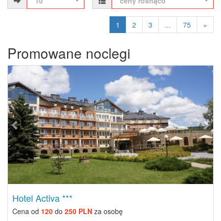
10
ceny rosnąco
1
2
3
...
75
»
Promowane noclegi
Previous
Next
Hotel Activa ***
Cena od
120
do
250 PLN
za osobę