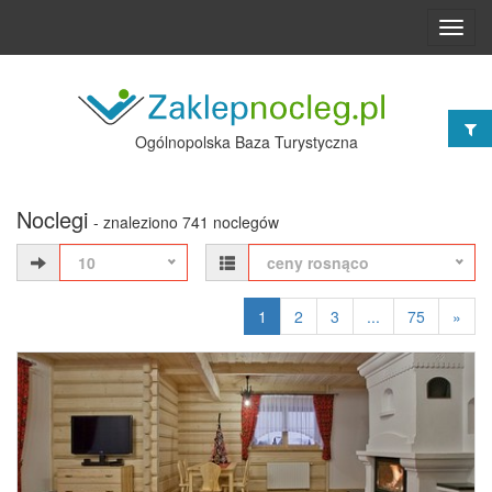
Toggl
navig
Ogólnopolska Baza Turystyczna
Noclegi
- znaleziono 741 noclegów
10
ceny rosnąco
1
2
3
...
75
»