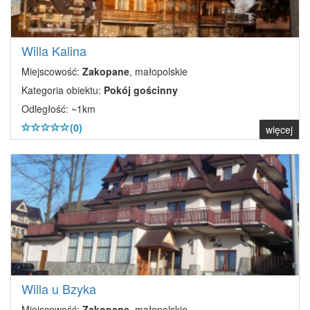
Willa Kalina
Miejscowość:
Zakopane
, małopolskie
Kategoria obiektu:
Pokój gościnny
Odległość: ~1km
(0)
więcej
Willa u Bzyka
Miejscowość:
Zakopane
, małopolskie