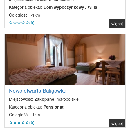
Kategoria obiektu:
Dom wypoczynkowy / Willa
Odległość: ~1km
(0)
więcej
Nowo otwarta Baligowka
Miejscowość:
Zakopane
, małopolskie
Kategoria obiektu:
Pensjonat
Odległość: ~1km
(0)
więcej