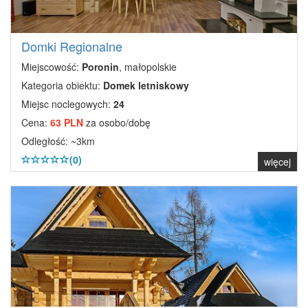
Domki Regionalne
Miejscowość:
Poronin
, małopolskie
Kategoria obiektu:
Domek letniskowy
Miejsc noclegowych:
24
Cena:
63 PLN
za osobo/dobę
Odległość: ~3km
(0)
więcej