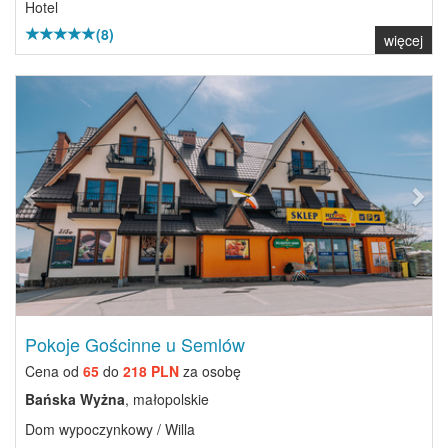
Hotel
(8)
więcej
Previous
Next
Pokoje Gościnne u Semlów
Cena od
65
do
218 PLN
za osobę
Bańska Wyżna
, małopolskie
Dom wypoczynkowy / Willa