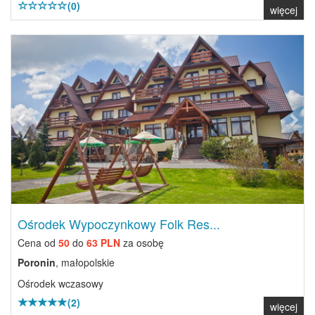
(0)
więcej
Previous
Next
Ośrodek Wypoczynkowy Folk Res...
Cena od
50
do
63 PLN
za osobę
Poronin
, małopolskie
Ośrodek wczasowy
(2)
więcej