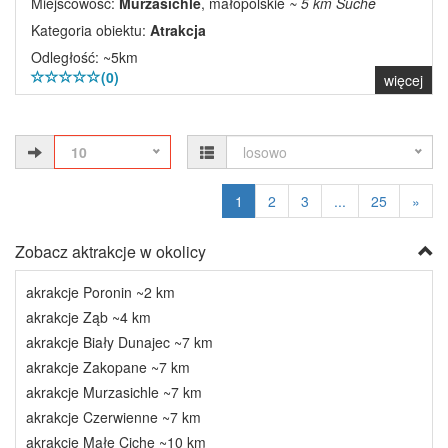
Miejscowość:
Murzasichle
, małopolskie
~ 5 km Suche
Kategoria obiektu:
Atrakcja
Odległość: ~5km
(0)
więcej
10
losowo
1
2
3
...
25
»
Zobacz aktrakcje w okolicy
akrakcje Poronin ~2 km
akrakcje Ząb ~4 km
akrakcje Biały Dunajec ~7 km
akrakcje Zakopane ~7 km
akrakcje Murzasichle ~7 km
akrakcje Czerwienne ~7 km
akrakcje Małe Ciche ~10 km