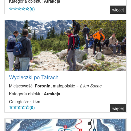
Kategoria obiektu:
Atrakcja
(0)
więcej
Wycieczki po Tatrach
Miejscowość:
Poronin
, małopolskie
~ 2 km Suche
Kategoria obiektu:
Atrakcja
Odległość: ~1km
(0)
więcej