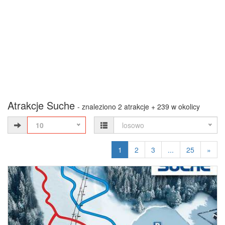
Atrakcje Suche
- znaleziono 2 atrakcje + 239 w okolicy
10
losowo
1
2
3
...
25
»