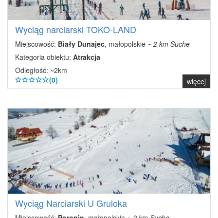
Wyciąg narciarski TOKO-LAND
Miejscowość:
Biały Dunajec
, małopolskie
~ 2 km Suche
Kategoria obiektu:
Atrakcja
Odległość: ~2km
(0)
więcej
Wyciąg Narciarski U Gruloka
Miejscowość:
Poronin
, małopolskie
~ 2 km Suche